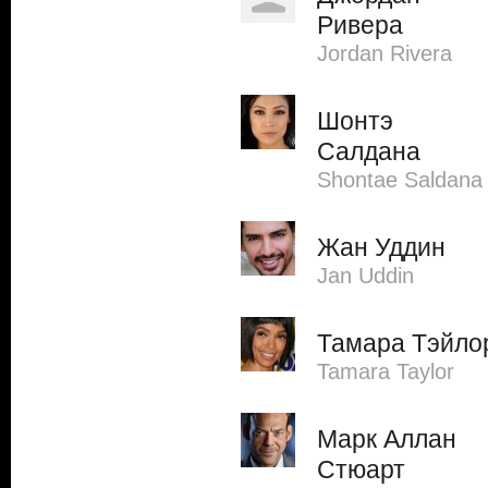
Ривера
Jordan Rivera
Шонтэ
Салдана
Shontae Saldana
Жан Уддин
Jan Uddin
Тамара Тэйло
Tamara Taylor
Марк Аллан
Стюарт