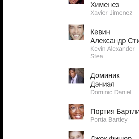
Хименез
Xavier Jimenez
Кевин
Александр Ст
Kevin Alexander
Stea
Доминик
Дэниэл
Dominic Daniel
Портия Бартл
Portia Bartley
Джек Фишер