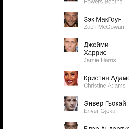
Powers Boothe
Зэк МакГоун
Zach McGowan
Джейми
Харрис
Jamie Harris
Кристин Адам
Christine Adams
Энвер Гьокай
Enver Gjokaj
Блэр Андерву