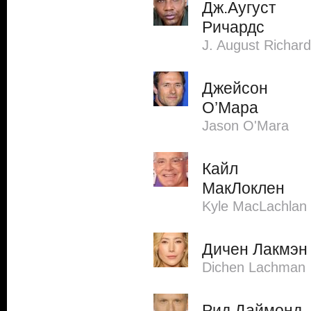
Дж.Аугуст
Ричардс
J. August Richar
Джейсон
О’Мара
Jason O'Mara
Кайл
МакЛоклен
Kyle MacLachlan
Дичен Лакмэн
Dichen Lachman
Рид Даймонд