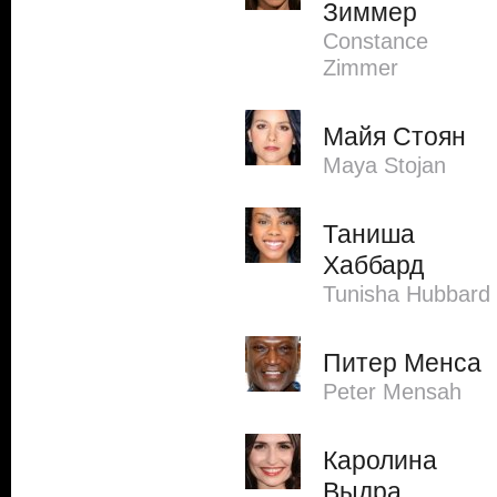
Зиммер
Constance
Zimmer
Майя Стоян
Maya Stojan
Таниша
Хаббард
Tunisha Hubbard
Питер Менса
Peter Mensah
Каролина
Выдра