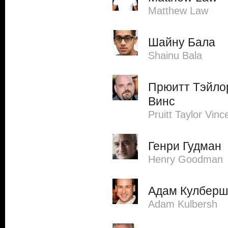
Matthew Law
Шайну Бала
Shainu Bala
Прюитт Тэйло
Винс
Pruitt Taylor Vinc
Генри Гудман
Henry Goodman
Адам Кулберш
Adam Kulbersh