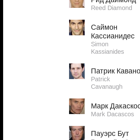
Reed Diamond
Саймон
Кассианидес
Simon
Kassianides
Патрик Каван
Patrick
Cavanaugh
Марк Дакаско
Mark Dacascos
Пауэрс Бут