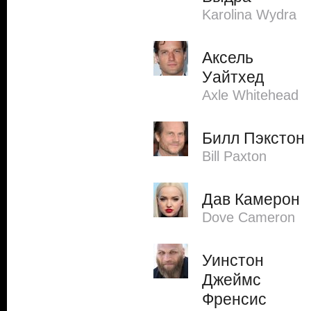
Karolina Wydra
Аксель
Уайтхед
Axle Whitehead
Билл Пэкстон
Bill Paxton
Дав Камерон
Dove Cameron
Уинстон
Джеймс
Френсис