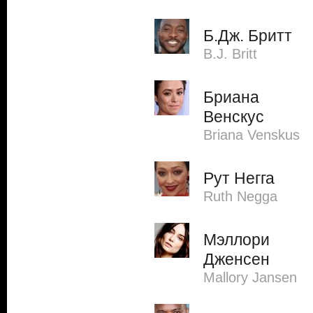
Б.Дж. Бритт
B.J. Britt
Бриана
Венскус
Briana Venskus
Рут Негга
Ruth Negga
Мэллори
Дженсен
Mallory Jansen