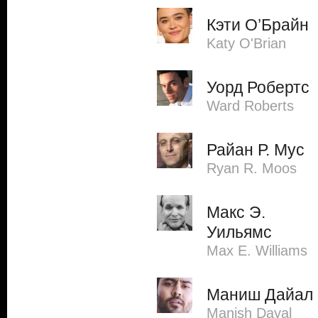
Кэти О’Брайн
Katy O'Brian
Уорд Робертс
Ward Roberts
Райан Р. Мус
Ryan R. Moos
Макс Э.
Уильямс
Max E. Williams
Маниш Дайал
Manish Dayal