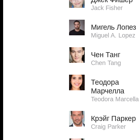
Jack Fisher
Мигель Лопез
Miguel A. Lopez
Чен Танг
Chen Tang
Теодора
Марчелла
Teodora Marcella
Крэйг Паркер
Craig Parker