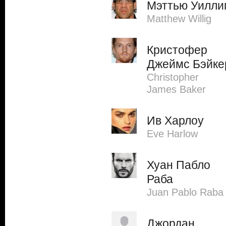
Мэттью Уилли
Matthew Willig
Кристофер
Джеймс Бэйке
Christopher
James Baker
Ив Харлоу
Eve Harlow
Хуан Пабло
Раба
Juan Pablo Raba
Джордан