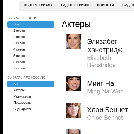
ОБЗОР СЕРИАЛА
ГИД ПО СЕРИЯМ
НОВОСТИ
ВИДЕ
ВЫБРАТЬ СЕЗОН:
Актеры
Все
1 сезон
2 сезон
Элизабет
3 сезон
Хэнстридж
4 сезон
5 сезон
Elizabeth
6 сезон
Henstridge
7 сезон
ВЫБРАТЬ ПРОФЕССИЮ:
Минг-На
Все
Ming-Na Wen
Актеры
Режиссеры
Продюсеры
Хлои Беннет
Сценаристы
Chloe Bennet