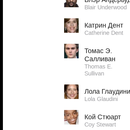
Blair Underwood
Катрин Дент
Catherine Dent
Томас Э.
Салливан
Thomas E.
Sullivan
Лола Глаудин
Lola Glaudini
Кой Стюарт
Coy Stewart