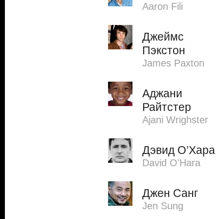
Aaron Fili
Джеймс
Пэкстон
James Paxton
Аджани
Райтстер
Ajani Wrighster
Дэвид О’Хара
David O'Hara
Джен Санг
Jen Sung