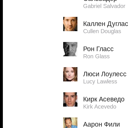
Gabriel Salvador
Каллен Дугла
Cullen Douglas
Рон Гласс
Ron Glass
Люси Лоулесс
Lucy Lawless
Кирк Асеведо
Kirk Acevedo
Аарон Фили