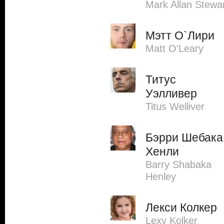
Mark Allan Stewa
Мэтт О`Лири
Matt O'Leary
Титус
Уэлливер
Titus Welliver
Бэрри Шебака
Хенли
Barry Shabaka
Henley
Лекси Колкер
Lexy Kolker