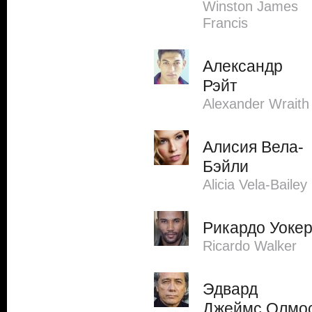
Winston James
Francis
Александр
Рэйт
Alexander Wraith
Алисия Вела-
Бэйли
Alicia Vela-Bailey
Рикардо Уоке
Ricardo Walker
Эдвард
Джеймс Олмо