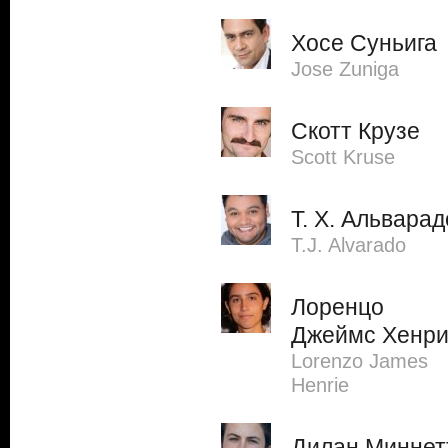
Хосе Суньига
Jose Zuniga
Скотт Крузе
Scott Kruse
Т. Х. Альварад
T.J. Alvarado
Лоренцо
Джеймс Хенр
Lorenzo James
Henrie
Дилан Миннет