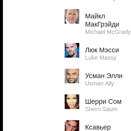
Майкл
МакГрэйди
Michael McGrady
Люк Мэсси
Luke Massy
Усман Элли
Usman Ally
Шерри Сом
Sherri Saum
Ксавьер