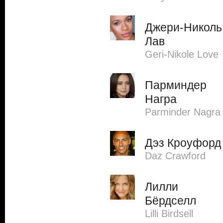
Джери-Николь
Лав
Geri-Nikole Love
Парминдер
Награ
Parminder Nagra
Дэз Кроуфорд
Daz Crawford
Лилли
Бёрдселл
Lilli Birdsell