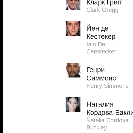
Кларк Грегг
Clark Gregg
Йен де
Кестекер
Iain De
Caestecker
Генри
Симмонс
Henry Simmons
Наталия
Кордова-Бакл
Natalia Cordova-
Buckley