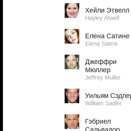
Хейли Этвелл
Hayley Atwell
Елена Сатине
Elena Satine
Джеффри
Мюллер
Jeffrey Muller
Уильям Сэдле
William Sadler
Гэбриел
Сальвадор