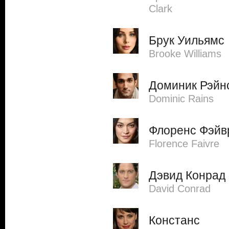
Clark
Брук Уильямс
Brooke Williams
Доминик Рэйн
Dominic Rains
Флоренс Фэйв
Florence Faivre
Дэвид Конрад
David Conrad
Констанс