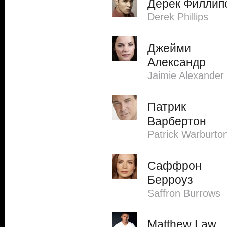
Дерек Филлип
Derek Phillips
Джейми
Александр
Jaimie Alexander
Патрик
Варбертон
Patrick Warburto
Саффрон
Берроуз
Saffron Burrows
Matthew Law