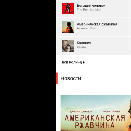
Бегущий человек
The Running Man
Американская ржавчина
American Rust
Колония
Colony
ВСЕ РОЛИ (4)
Новости