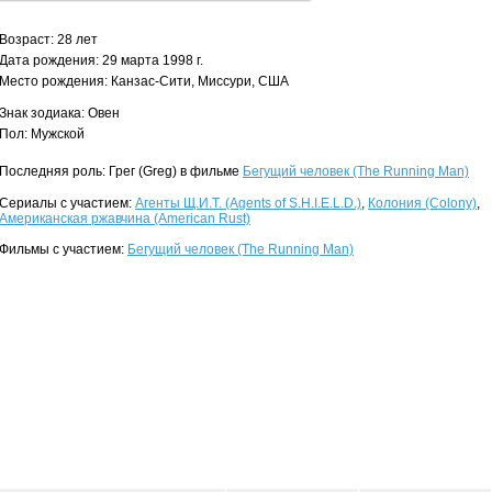
Возраст: 28 лет
Дата рождения: 29 марта 1998 г.
Место рождения: Канзас-Сити, Миссури, США
Знак зодиака: Овен
Пол: Мужской
Последняя роль: Грег (Greg) в фильме
Бегущий человек (The Running Man)
Сериалы с участием:
Агенты Щ.И.Т. (Agents of S.H.I.E.L.D.)
,
Колония (Colony)
,
Американская ржавчина (American Rust)
Фильмы с участием:
Бегущий человек (The Running Man)