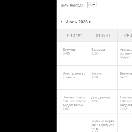
ДАТЫ ВЫХОДА:
июль 2026 г.
ПН 27.07
ВТ 28.07
СР 2
Безумцы
Безумцы
Аватар 
5х05
5х06
оследни
оздуха
Властелины вс
Вестис
Безумц
еленной
1х04
5х07
Помпеи: Вне вр
Дом дракона
Помпеи:
емени с Томом
3х06
емени 
Хиддлстоном
Хиддлс
1х01
1х02
Ходячие мертв
ецы: Город мер
твых