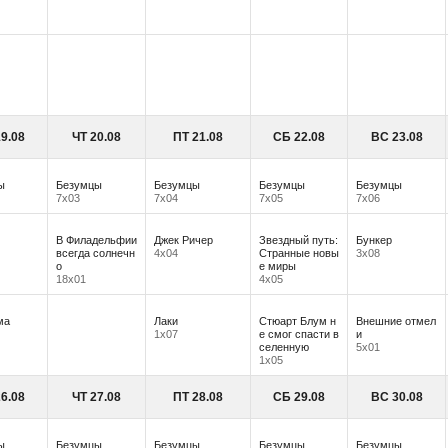
9.08
ЧТ 20.08
ПТ 21.08
СБ 22.08
ВС 23.08
ы
Безумцы
Безумцы
Безумцы
Безумцы
7х03
7х04
7х05
7х06
В Филадельфии
Джек Ричер
Звездный путь:
Бункер
всегда солнечн
4х04
Странные новы
3х08
о
е миры
18х01
4х05
ма
Лаки
Стюарт Блум н
Внешние отмел
1х07
е смог спасти в
и
селенную
5х01
1х05
6.08
ЧТ 27.08
ПТ 28.08
СБ 29.08
ВС 30.08
ы
Безумцы
Безумцы
Безумцы
Безумцы