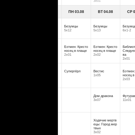
3х01
ПН 03.08
ВТ 04.08
СР 0
Безумцы
Безумцы
Безумц
5х12
5х13
6х1-2
Бэтмен: Кресто
Бэтмен: Кресто
Библиот
носец в плаще
носец в плаще
Следую
2х01
2х02
ва
2х01
Супергёрл
Вестис
Бэтмен:
1х05
носец в
2х03
Дом дракона
Футура
3х07
11х01
Ходячие мертв
ецы: Город мер
твых
3х02