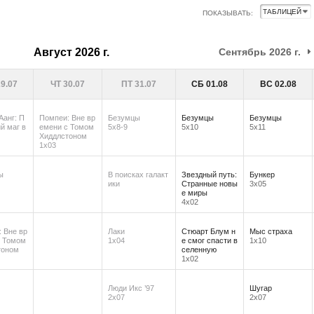
ПОКАЗЫВАТЬ:
август 2026 г.
сентябрь 2026 г.
9.07
ЧТ 30.07
ПТ 31.07
СБ 01.08
ВС 02.08
Аанг: П
Помпеи: Вне вр
Безумцы
Безумцы
Безумцы
й маг в
емени с Томом
5х8-9
5х10
5х11
Хиддлстоном
1х03
ы
В поисках галакт
Звездный путь:
Бункер
ики
Странные новы
3х05
е миры
4х02
 Вне вр
Лаки
Стюарт Блум н
Мыс страха
с Томом
1х04
е смог спасти в
1х10
тоном
селенную
1х02
Люди Икс ’97
Шугар
2х07
2х07