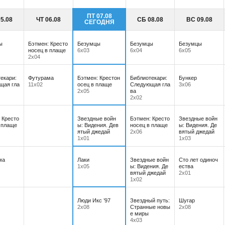
ПТ 07.08
5.08
ЧТ 06.08
СБ 08.08
ВС 09.08
СЕГОДНЯ
ы
Бэтмен: Кресто
Безумцы
Безумцы
Безумцы
носец в плаще
6х03
6х04
6х05
2х04
екари:
Футурама
Бэтмен: Крестон
Библиотекари:
Бункер
щая гла
11х02
осец в плаще
Следующая гла
3х06
2х05
ва
2х02
 Кресто
Звездные войн
Бэтмен: Кресто
Звездные войн
 плаще
ы: Видения. Дев
носец в плаще
ы: Видения. Де
ятый джедай
2х06
вятый джедай
1х01
1х03
ма
Лаки
Звездные войн
Сто лет одиноч
1х05
ы: Видения. Де
ества
вятый джедай
2х01
1х02
Люди Икс ’97
Звездный путь:
Шугар
2х08
Странные новы
2х08
е миры
4х03