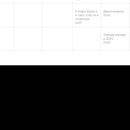
Стюарт Блум н
Джентльмены
е смог спасти в
2х01
селенную
1х07
Темная матери
я 2024
2х02