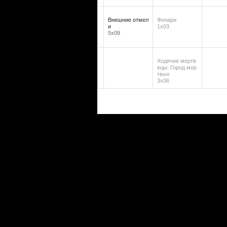
Внешние отмел
Фонари
и
1х03
5х09
Ходячие мертв
ецы: Город мер
твых
3х06