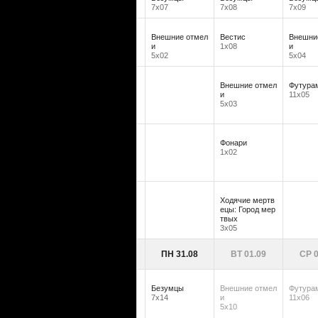
7х07
7х08
7х09
Внешние отмел
Вестис
Внешни
и
1х08
и
5х02
5х04
Внешние отмел
Футура
и
11х05
5х03
Фонари
1х02
Ходячие мертв
ецы: Город мер
твых
3х05
ПН 31.08
ВТ 01.09
СР 0
Безумцы
Внешние отмел
Футура
7х14
и
11х06
5х10