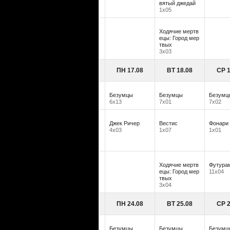
вятый джедай
1х05
Ходячие мертв
ецы: Город мер
твых
3х03
ПН 17.08
ВТ 18.08
СР 1
Безумцы
Безумцы
Безумц
6х13
7х01
7х02
Джек Ричер
Вестис
Фонари
4х03
1х07
1х01
Ходячие мертв
Футура
ецы: Город мер
11х04
твых
3х04
ПН 24.08
ВТ 25.08
СР 2
Безумцы
Безумцы
Безумц