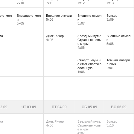
7х10
7х11
7х12
7х13
е отмел
Внешние отмел
Внешние отмели
Внешние отмел
Бункер
и
5х06
и
3х09
5х05
5х07
ма
Джек Ричер
Звездный путь:
Внешние отмел
4х05
Странные новы
и
е миры
5х08
4х06
Стюарт Блум н
Темная матери
е смог спасти в
я 2024
селенную
2х01
1х06
2.09
ЧТ 03.09
ПТ 04.09
СБ 05.09
ВС 06.09
ма
Джек Ричер
Звездный путь:
Бункер
4х06
Странные новы
3х10
е миры
4х07