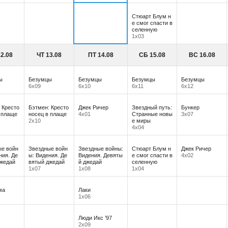
Стюарт Блум н
е смог спасти в
селенную
1х03
2.08
ЧТ 13.08
ПТ 14.08
СБ 15.08
ВС 16.08
ы
Безумцы
Безумцы
Безумцы
Безумцы
6х09
6х10
6х11
6х12
 Кресто
Бэтмен: Кресто
Джек Ричер
Звездный путь:
Бункер
 плаще
носец в плаще
4х01
Странные новы
3х07
2х10
е миры
4х04
ые войн
Звездные войн
Звездные войны:
Стюарт Блум н
Джек Ричер
ния. Де
ы: Видения. Де
Видения. Девяты
е смог спасти в
4х02
джедай
вятый джедай
й джедай
селенную
1х07
1х08
1х04
ма
Лаки
1х06
Люди Икс ’97
2х09