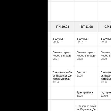
ПН 10.08
ВТ 11.08
СР 1
Безумцы
Безумцы
Безумц
6х06
6х07
6х08
Бэтмен: Кресто
Бэтмен: Кресто
Бэтмен:
носец в плаще
носец в плаще
носец в
2х07
2х08
2х09
Звездные войн
Вестис
Звездн
ы: Видения. Де
1х06
ы: Виде
вятый джедай
вятый 
1х04
1х06
Дом дракона
Футура
3х08
11х03
Звездные войн
ы: Видения. Де