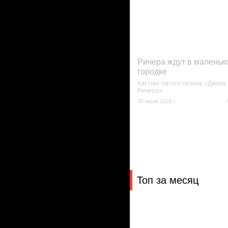
Ричера ждут в маленьк
городке
Кастинг пятого сезона «Джека
Ричера»
30 июля 2026 г.
Топ за месяц