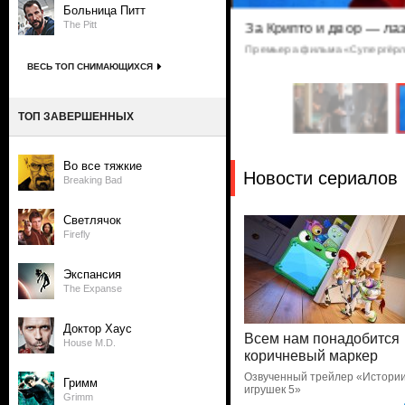
Больница Питт
The Pitt
вшие пивом отрубленные
За Крипто и двор — лаз
Премьера фильма «Супергёрл
 банды «Вестис»
ВЕСЬ ТОП СНИМАЮЩИХСЯ
ТОП ЗАВЕРШЕННЫХ
Во все тяжкие
Новости сериалов
Breaking Bad
Светлячок
Firefly
Экспансия
The Expanse
Доктор Хаус
Всем нам понадобится
House M.D.
коричневый маркер
Озвученный трейлер «Истори
Гримм
игрушек 5»
Grimm