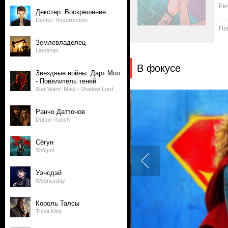
Ри
Декстер: Воскрешение
Dexter: Resurrection
Пе
Землевладелец
Landman
В фокусе
Звездные войны: Дарт Мол
- Повелитель теней
Star Wars: Maul - Shadow Lord
Ранчо Даттонов
Dutton Ranch
Сёгун
Shōgun
Уэнсдэй
Wednesday
Король Талсы
Tulsa King
2