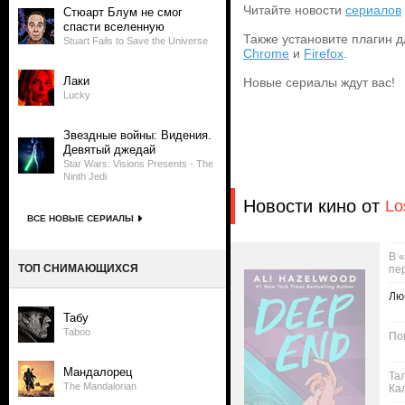
Читайте новости
сериалов
Стюарт Блум не смог
спасти вселенную
Также установите плагин д
Stuart Fails to Save the Universe
Chrome
и
Firefox
.
Лаки
Новые сериалы ждут вас!
Lucky
Звездные войны: Видения.
Девятый джедай
Star Wars: Visions Presents - The
Ninth Jedi
Новости кино от
Lo
ВСЕ НОВЫЕ СЕРИАЛЫ
В 
ТОП СНИМАЮЩИХСЯ
пе
Лю
Табу
Taboo
По
Мандалорец
Та
The Mandalorian
Ка