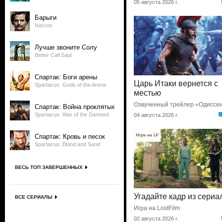
05 августа 2026 г.
Барыги
Narcos
Лучше звоните Солу
Better Call Saul
Спартак: Боги арены
Царь Итаки вернется с
Spartacus: Gods of the Arena
местью
Озвученный трейлер «Одиссе
Спартак: Война проклятых
Spartacus: War of the Damned
04 августа 2026 г.
Спартак: Кровь и песок
Spartacus: Blood and Sand
ВЕСЬ ТОП ЗАВЕРШЕННЫХ
Угадайте кадр из сериа
ВСЕ СЕРИАЛЫ
Игра на LostFilm
02 августа 2026 г.