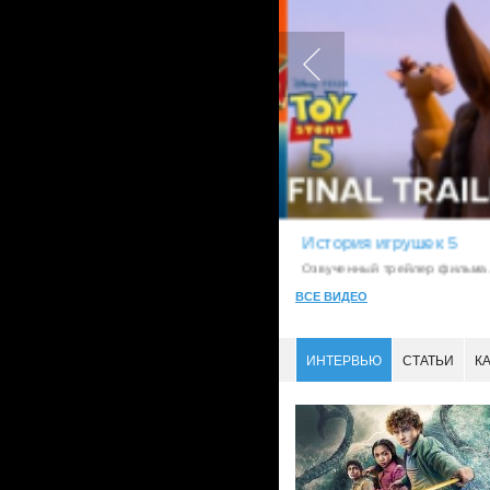
История игрушек 5
LostFilm.TV
Озвученный трейлер фильма. L
ВСЕ ВИДЕО
ИНТЕРВЬЮ
СТАТЬИ
К