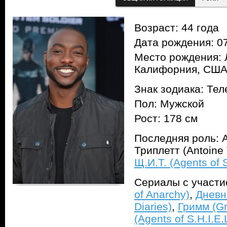
Возраст: 44 года
Дата рождения: 07
Место рождения: 
Калифорния, СШ
Знак зодиака: Тел
Пол: Мужской
Рост: 178 см
Последняя роль: А
Триплетт (Antoine 
Щ.И.Т. (Agents of S
Сериалы с участ
of Anarchy)
,
Дневн
Diaries)
,
Гримм (G
(Agents of S.H.I.E.