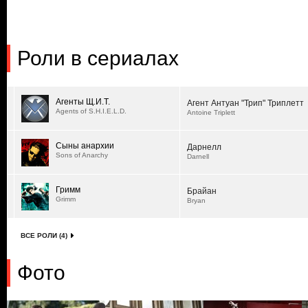
Роли в сериалах
Агенты Щ.И.Т.
Агент Антуан "Трип" Триплетт
Agents of S.H.I.E.L.D.
Antoine Triplett
Сыны анархии
Дарнелл
Sons of Anarchy
Darnell
Гримм
Брайан
Grimm
Bryan
ВСЕ РОЛИ (4)
Фото