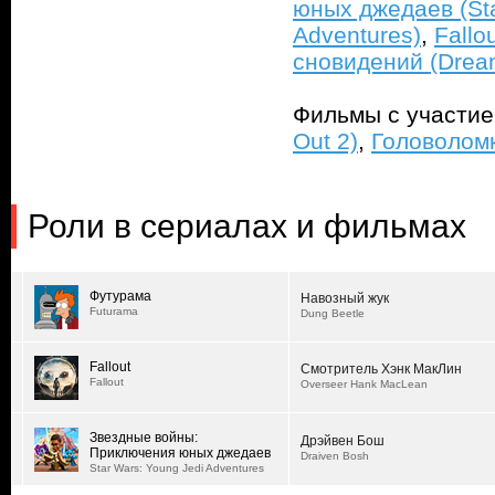
юных джедаев (Sta
Adventures)
,
Fallou
сновидений (Dream
Фильмы с участи
Out 2)
,
Головоломк
Роли в сериалах и фильмах
Футурама
Навозный жук
Futurama
Dung Beetle
Fallout
Смотритель Хэнк МакЛин
Fallout
Overseer Hank MacLean
Звездные войны:
Дрэйвен Бош
Приключения юных джедаев
Draiven Bosh
Star Wars: Young Jedi Adventures