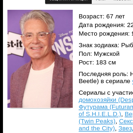
Возраст: 67 лет
Дата рождения: 22
Место рождения: 
Знак зодиака: Ры
Пол: Мужской
Рост: 183 см
Последняя роль: 
Beetle) в сериале
Сериалы с участ
домохозяйки (Des
Футурама (Futura
of S.H.I.E.L.D.)
,
Ве
(Twin Peaks)
,
Секс
and the City)
,
Звез