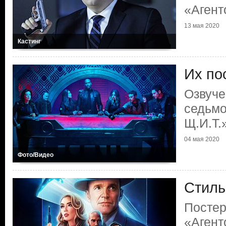
«Агент
13 мая 2020
Кастинг
Их по
Озвуче
седьмо
Щ.И.Т.
04 мая 2020
Фото/Видео
Стиль
Постер
«Агент