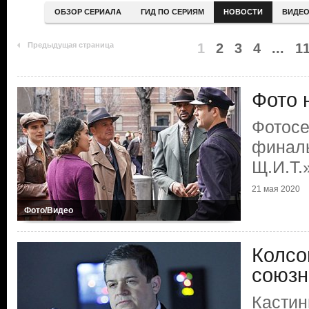
ОБЗОР СЕРИАЛА
ГИД ПО СЕРИЯМ
НОВОСТИ
ВИДЕ
Предыдущая страница
1
2
3
4
...
1
Фото 
Фотосе
финаль
Щ.И.Т.
21 мая 2020
Фото/Видео
Колсо
союзн
Кастин