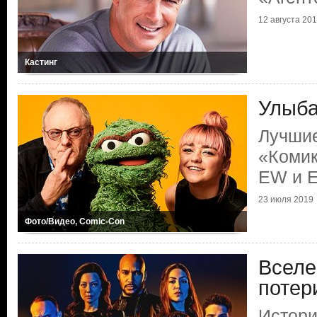
12 августа 20
Кастинг
Улыба
Лучшие
«Комик
EW и E
23 июля 2019
Фото/Видео, Comic-Con
Вселе
потер
Истори