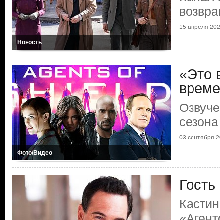
возвра
15 апреля 20
Новость
«Это 
време
Озвуче
сезона
03 сентября 2
Фото/Видео
Гость
Кастин
«Агент