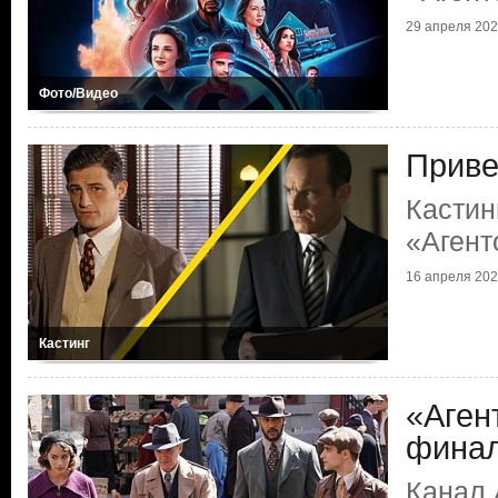
29 апреля 20
Фото/Видео
Приве
Кастин
«Агент
16 апреля 20
Кастинг
«Аген
финал
Канал 