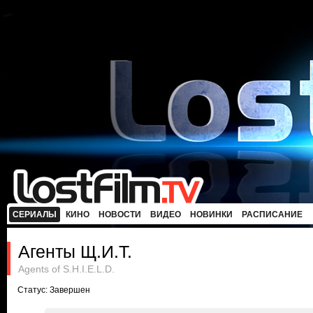
СЕРИАЛЫ
КИНО
НОВОСТИ
ВИДЕО
НОВИНКИ
РАСПИСАНИЕ
Агенты Щ.И.Т.
Agents of S.H.I.E.L.D.
Статус: Завершен