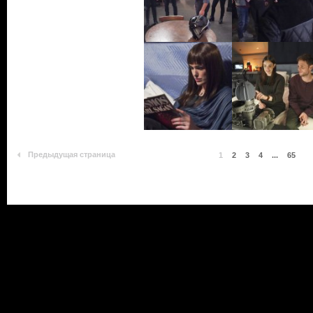
Предыдущая страница
1
2
3
4
...
65