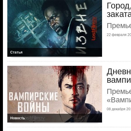
Город
закат
Премье
22 февраля 20
Статья
Дневн
вампи
Премь
«Вамп
08 декабря 201
Новость