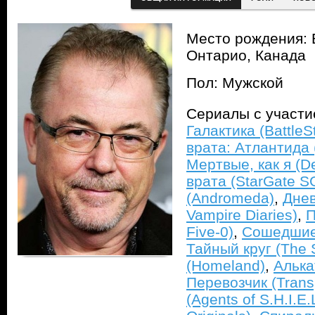
Место рождения: 
Онтарио, Канада
Пол: Мужской
Сериалы с участ
Галактика (BattleSt
врата: Атлантида (
Мертвые, как я (D
врата (StarGate S
(Andromeda)
,
Днев
Vampire Diaries)
,
П
Five-0)
,
Сошедшие 
Тайный круг (The S
(Homeland)
,
Алька
Перевозчик (Trans
(Agents of S.H.I.E.