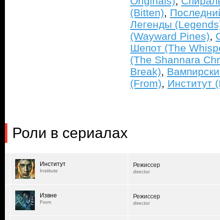
Originals)
,
Спираль
(Bitten)
,
Последний
Легенды (Legends
(Wayward Pines)
,
Шепот (The Whisp
(The Shannara Chr
Break)
,
Вампирски
(From)
,
Институт (I
Роли в сериалах
Институт
Режиссер
Institute
director
Извне
Режиссер
From
director