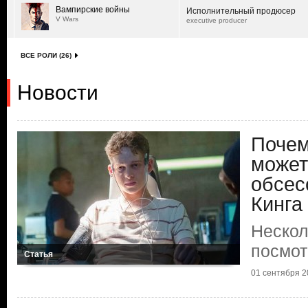
Вампирские войны
Исполнительный продюсер
V Wars
executive producer
ВСЕ РОЛИ (26)
Новости
Почем
может
обсес
Кинга
Нескол
посмот
Статья
01 сентября 20