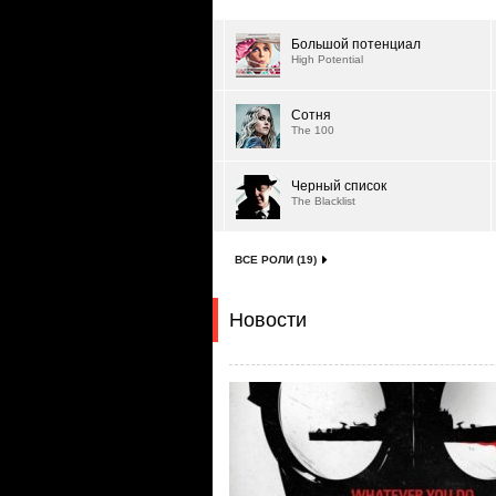
Большой потенциал
High Potential
Сотня
The 100
Черный список
The Blacklist
ВСЕ РОЛИ (19)
Новости