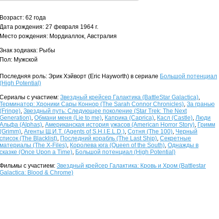
Возраст: 62 года
Дата рождения: 27 февраля 1964 г.
Место рождения: Мордиаллок, Австралия
Знак зодиака: Рыбы
Пол: Мужской
Последняя роль: Эрик Хэйворт (Eric Hayworth) в сериале
Большой потенциал
(High Potential)
Сериалы с участием:
Звездный крейсер Галактика (BattleStar Galactica)
,
Терминатор: Хроники Сары Коннор (The Sarah Connor Chronicles)
,
За гранью
(Fringe)
,
Звездный путь: Следующее поколение (Star Trek: The Next
Generation)
,
Обмани меня (Lie to me)
,
Каприка (Caprica)
,
Касл (Castle)
,
Люди
Альфа (Alphas)
,
Американская история ужасов (American Horror Story)
,
Гримм
(Grimm)
,
Агенты Щ.И.Т. (Agents of S.H.I.E.L.D.)
,
Сотня (The 100)
,
Черный
список (The Blacklist)
,
Последний корабль (The Last Ship)
,
Секретные
материалы (The X-Files)
,
Королева юга (Queen of the South)
,
Однажды в
сказке (Once Upon a Time)
,
Большой потенциал (High Potential)
Фильмы с участием:
Звездный крейсер Галактика: Кровь и Хром (Battlestar
Galactica: Blood & Chrome)