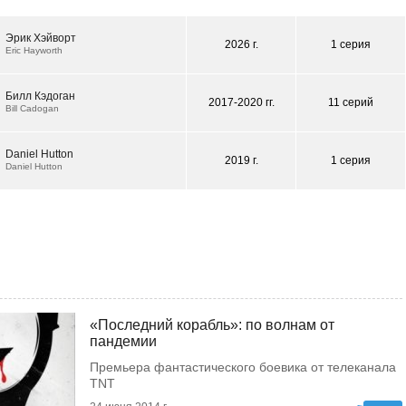
Эрик Хэйворт
2026 г.
1 серия
Eric Hayworth
Билл Кэдоган
2017-2020 гг.
11 серий
Bill Cadogan
Daniel Hutton
2019 г.
1 серия
Daniel Hutton
«Последний корабль»: по волнам от
пандемии
Премьера фантастического боевика от телеканала
TNT