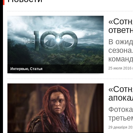
«Сотн
ответ
В ожид
сезона
команд
25 июля 2016 г
Интервью, Статья
«Сотн
апока
Фотока
третье
29 декабря 201