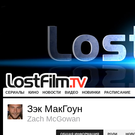
СЕРИАЛЫ
КИНО
НОВОСТИ
ВИДЕО
НОВИНКИ
РАСПИСАНИЕ
Зэк МакГоун
Zach McGowan
ОБЩАЯ ИНФОРМАЦИЯ
РОЛИ
НОВ