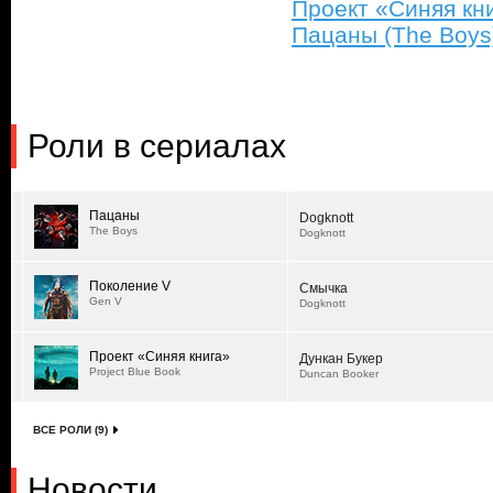
Проект «Синяя кни
Пацаны (The Boys
Роли в сериалах
Пацаны
Dogknott
The Boys
Dogknott
Поколение V
Смычка
Gen V
Dogknott
Проект «Синяя книга»
Дункан Букер
Project Blue Book
Duncan Booker
ВСЕ РОЛИ (9)
Новости