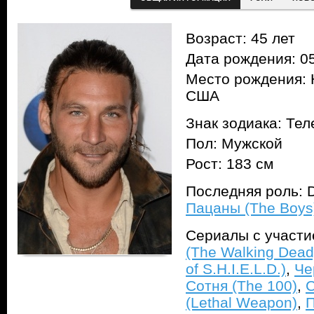
Возраст: 45 лет
Дата рождения: 05
Место рождения: 
США
Знак зодиака: Тел
Пол: Мужской
Рост: 183 см
Последняя роль: D
Пацаны (The Boys
Сериалы с участ
(The Walking Dead
of S.H.I.E.L.D.)
,
Че
Сотня (The 100)
,
С
(Lethal Weapon)
,
П