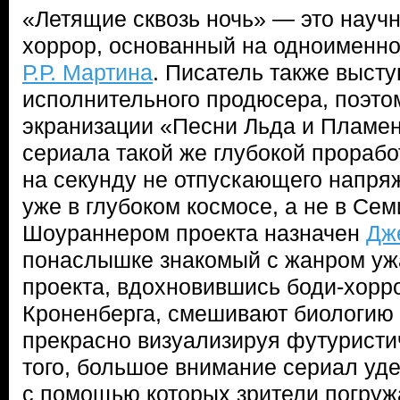
«Летящие сквозь ночь» — это науч
хоррор, основанный на одноименн
Р.Р. Мартина
. Писатель также высту
исполнительного продюсера, поэто
экранизации «Песни Льда и Пламен
сериала такой же глубокой прорабо
на секунду не отпускающего напряж
уже в глубоком космосе, а не в Сем
Шоураннером проекта назначен
Дж
понаслышке знакомый с жанром уж
проекта, вдохновившись боди-хорр
Кроненберга, смешивают биологию 
прекрасно визуализируя футурист
того, большое внимание сериал уд
с помощью которых зрители погру