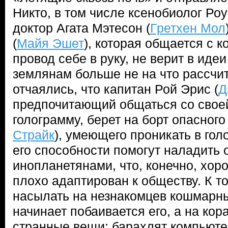
Никто, в том числе ксенобиолог Роу
доктор Агата Мэтесон (
Гретхен Мол
(
Майя Эшет
), которая общается с 
провод себе в руку, не верит в иде
землянам больше не на что рассчи
отчаялись, что капитан Рой Эрис (
Д
предпочитающий общаться со свое
голограмму, берет на борт опасного
Страйк
), умеющего проникать в гол
его способности помогут наладить
инопланетянами, что, конечно, хоро
плохо адаптирован к обществу. К т
насылать на незнакомцев кошмарн
начинает побаивается его, а на ко
странные вещи: барахлят компьюте