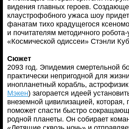
видения главных героев. Создающ
клаустрофобного ужаса шоу придетс
фанатам тихо крадущегося ксеномо
и почитателям методичного робота-
«Космической одиссеи» Стэнли Куб
Сюжет
2093 год. Эпидемия смертельной б
практически непригодной для жизни
инопланетный корабль, астрофизик 
Мэкен
) загорается идеей установит
внеземной цивилизацией, которая, 
поможет спасти быстро сокращаю
родной планеты. Он собирает кома
«Летящие сквозь ночь» и отправляе