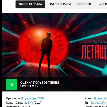
ОБЗОР СЕРИАЛА
ГИД ПО СЕРИЯМ
НОВОСТИ
ВИДЕ
ОЦЕНКА ПОЛЬЗОВАТЕЛЕЙ
8
LOSTFILM.TV
Премьера:
02 декабря 2018
Жанр:
Драма
,
Ф
Канал, Страна:
Syfy
(США)
Тип:
Космос
,
По 