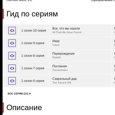
Рейтинг IMDb: 6.2
Официальный с
Гид по сериям
Все, что мы нашли
1 сезон 10 серия
All That We Have Found
Икар
1 сезон 9 серия
Icarus
Перерождение
1 сезон 8 серия
Rebirth
Послание
1 сезон 7 серия
Transmission
Сакральный дар
1 сезон 6 серия
The Sacred Gift
ВСЕ СЕРИИ (10)
Описание