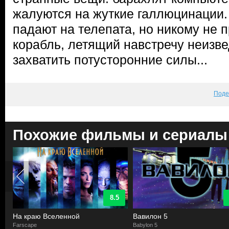
жалуются на жуткие галлюцинации.
падают на телепата, но никому не п
корабль, летящий навстречу неизве
захватить потусторонние силы...
Поде
Похожие фильмы и сериалы
8.5
На краю Вселенной
Вавилон 5
Farscape
Babylon 5