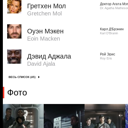
Доктор Агата Мэ
Гретхен Мол
Dr. Agatha Matheso
Gretchen Mol
Карл Д'Брэнин
Оуэн Мэкен
Karl D'Branin
Eoin Macken
Рой Эрис
Дэвид Аджала
Roy Eris
David Ajala
ВЕСЬ СПИСОК (45)
Фото