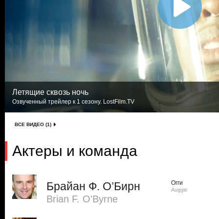
Летящие сквозь ночь
Озвученный трейлер к 1 сезону. LostFilm.TV
ВСЕ ВИДЕО (1)
Актеры и команда
Огги
Брайан Ф. О’Бирн
Auggie
Brian F. O'Byrne