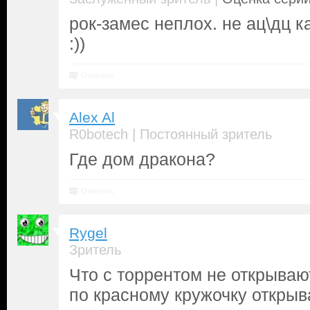
рок-замес неплох. не ац\дц 
:))
Ответить
Alex Al
|
R0botech
Постоянный зритель
Где дом дракона?
Ответить
Rygel
Зритель
Что с торрентом не открыва
по красному кружочку открыв