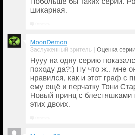
Побольше бы таких серий. Ро
шикарная.
Ответить
MoonDemon
|
Заслуженный зритель
Оценка серии
Нууу на одну серию показалс
походу да?:) Ну что ж.. мне о
нравился, как и этот граф с 
ему ещё и перчатку Тони Стар
Новый принц с блестяшками 
этих двоих.
Ответить