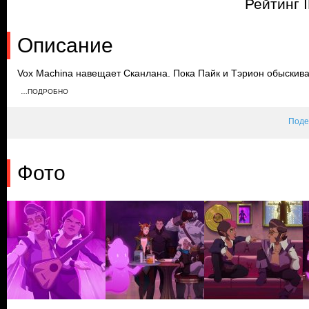
Рейтинг 
Описание
Vox Machina навещает Сканлана. Пока Пайк и Тэрион обыскива
Сканланом и принимает вместе с ним наркотики. Узнав о том, 
…ПОДРОБНО
команду из дома, но вскоре вынужден им помочь отбиться от 
Поде
Фото