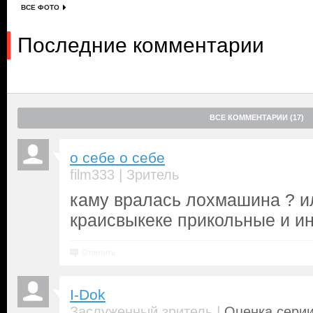
ВСЕ ФОТО
Последние комментарии
ВСЕ КОММЕНТАРИИ (17)
о себе о себе
|
film333
Зритель
каму вралась лохмашина ? и
краисвыкеке прикольные и и
Ответить
I-Dok
|
Заслуженный зритель
Оценка серии