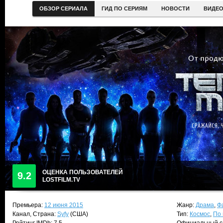
ОБЗОР СЕРИАЛА
ГИД ПО СЕРИЯМ
НОВОСТИ
ВИДЕ
ОЦЕНКА ПОЛЬЗОВАТЕЛЕЙ
9.2
LOSTFILM.TV
Премьера:
12 июня 2015
Жанр:
Драма
,
Ф
Канал, Страна:
Syfy
(США)
Тип:
Космос
,
По 