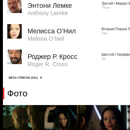
Третий / Маркус Б
Энтони Лемке
Three
Anthony Lemke
Вторая/ Порша Л
Мелисса О’Нил
Two
Melissa O'Neil
Шестой / Гриффи
Роджер Р. Кросс
Six
Roger R. Cross
ВЕСЬ СПИСОК (181)
Фото