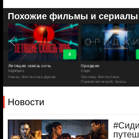
Похожие фильмы и сериалы
8
Летящие сквозь ночь
Ориджин
Nightflyers
Origin
а,
Ужасы, Фантастика, Драма
Триллер, Фантастика,
Приключенческий, Ужасы
Новости
#Сиди
путеш