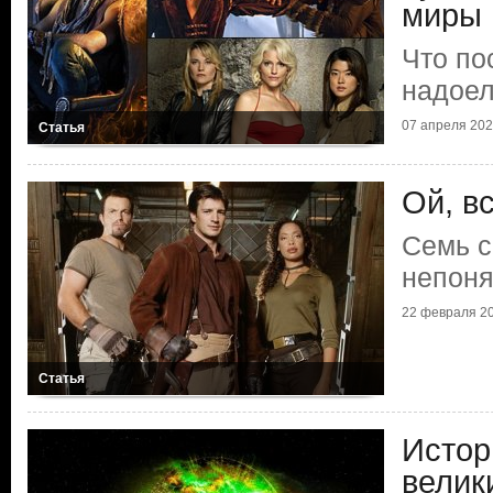
миры
Что по
надоел
07 апреля 2020
Статья
Ой, вс
Семь с
непон
22 февраля 20
Статья
Истор
велик