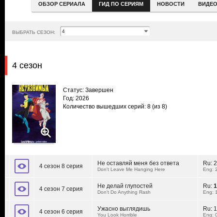
ОБЗОР СЕРИАЛА
ГИД ПО СЕРИЯМ
НОВОСТИ
ВИДЕ
ВЫБРАТЬ СЕЗОН:
4 сезон
Статус: Завершен
Год: 2026
Количество вышедших серий: 8
(из 8)
Не оставляй меня без ответа
Ru:
2
4 сезон 8 серия
Don't Leave Me Hanging Here
Eng: 
Не делай глупостей
Ru:
1
4 сезон 7 серия
Don't Do Anything Rash
Eng: 
Ужасно выглядишь
Ru:
1
4 сезон 6 серия
You Look Horrible
Eng: 