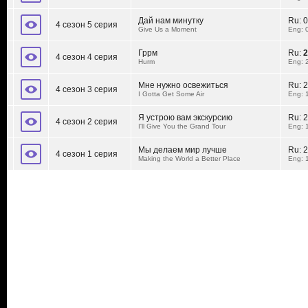
Дай нам минутку
Ru:
0
4 сезон 5 серия
Give Us a Moment
Eng: 
Гррм
Ru:
2
4 сезон 4 серия
Hurm
Eng: 
Мне нужно освежиться
Ru:
2
4 сезон 3 серия
I Gotta Get Some Air
Eng: 
Я устрою вам экскурсию
Ru:
2
4 сезон 2 серия
I'll Give You the Grand Tour
Eng: 
Мы делаем мир лучше
Ru:
2
4 сезон 1 серия
Making the World a Better Place
Eng: 