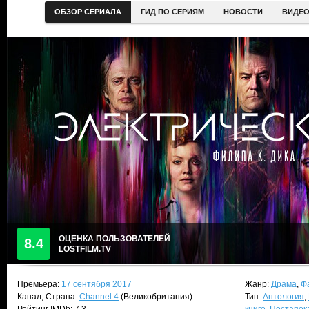
ОБЗОР СЕРИАЛА
ГИД ПО СЕРИЯМ
НОВОСТИ
ВИДЕ
ОЦЕНКА ПОЛЬЗОВАТЕЛЕЙ
8.4
LOSTFILM.TV
Премьера:
17 сентября 2017
Жанр:
Драма
,
Ф
Канал, Страна:
Channel 4
(Великобритания)
Тип:
Антология
,