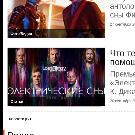
антоло
сны Фи
27 сентября 20
Фото/Видео
Что т
помо
Премь
«Элект
К. Дик
20 сентября 20
Статья
НОВОСТИ (2)