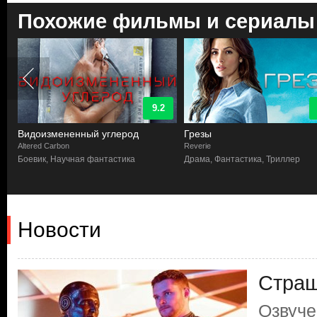
Похожие фильмы и сериалы
9.2
Видоизмененный углерод
Грезы
Altered Carbon
Reverie
Боевик, Научная фантастика
Драма, Фантастика, Триллер
Новости
Страш
Озвуче