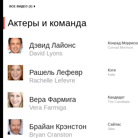
ВСЕ ВИДЕО (3)
Актеры и команда
Конрад Моррисо
Дэвид Лайонс
Conrad Morrison
David Lyons
Кэти
Рашель Лефевр
Katie
Rachelle Lefevre
Кандидат
Вера Фармига
The Candidate
Vera Farmiga
Сайлас
Брайан Крэнстон
Silas
Bryan Cranston