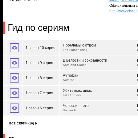
Рейтинг IMDb: 7.3
книге
,
Постапок
Официальный с
http://www.chan
Гид по сериям
Проблемы с отцом
1 сезон 10 серия
The Father Thing
В целости и сохранности
1 сезон 9 серия
Safe and Sound
Аутофак
1 сезон 8 серия
Autofac
Убить всех иных
1 сезон 7 серия
Kill all others
Человек — это
1 сезон 6 серия
Human Is
ВСЕ СЕРИИ (10)