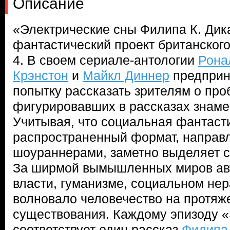
Описание
«Электрические сны Филипа К. Дик
фантастический проект британског
4. В своем сериале-антологии
Рона
Крэнстон
и
Майкл Диннер
предприн
попытку рассказать зрителям о про
фигурировавших в рассказах знаме
Учитывая, что социальная фантаст
распространенный формат, направ
шоураннерами, заметно выделяет с
За ширмой вымышленных миров ав
власти, гуманизме, социальном нер
волновало человечество на протяж
существования. Каждому эпизоду «
соответствует один рассказ
Филипа 