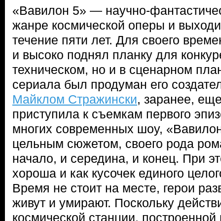
«Вавилон 5» — научно-фантастичес
жанре космической оперы и выходи
течение пяти лет. Для своего врем
и высоко поднял планку для конкур
техническом, но и в сценарном пла
сериала был продуман его создате
Майклом Стражински
, заранее, еще
приступила к съемкам первого эпиз
многих современных шоу, «Вавилон
цельным сюжетом, своего рода рома
начало, и середина, и конец. При э
хороша и как кусочек единого целог
Время не стоит на месте, герои ра
живут и умирают. Поскольку действ
космической станции, построенной 