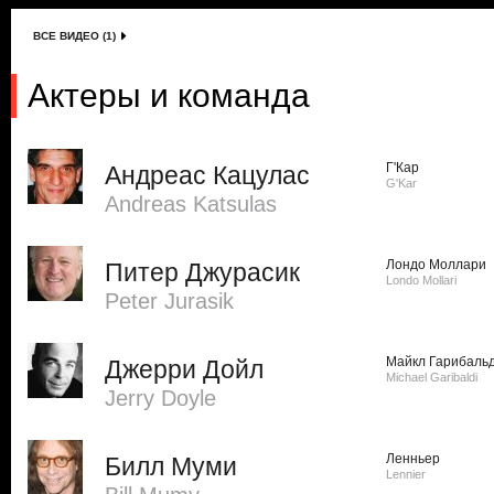
ВСЕ ВИДЕО (1)
Актеры и команда
Г'Кар
Андреас Кацулас
G'Kar
Andreas Katsulas
Лондо Моллари
Питер Джурасик
Londo Mollari
Peter Jurasik
Майкл Гарибаль
Джерри Дойл
Michael Garibaldi
Jerry Doyle
Ленньер
Билл Муми
Lennier