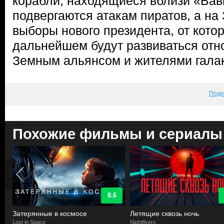
корабли, находящиеся вблизи «Вав
подвергаются атакам пиратов, а на
выборы нового президента, от котор
дальнейшем будут развиваться от
Земным альянсом и жителями галак
Поде
Похожие фильмы и сериалы
8.6
Затерянные в космосе
Летящие сквозь ночь
Lost in Space
Nightflyers