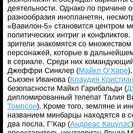
деятельности. Однако по причине о
разнообразия инопланетян, несмотр
«Вавилон-5» становится центром 
политических интриг и конфликтов.
зрители знакомятся со множеством
персонажей, которые в дальнейшем
в сериале. Среди них командующий
Джеффри Синклер (
Майкл О’Харе
)
Сьюзен Иванова (
Клаудия Кристиа
безопасности Майкл Гарибальди (
Д
дипломированный телепат Талия Ви
Томпсон
). Кроме того, земляне и и
названием минбарцы находятся в с
два посла, Г’Кар (
Андреас Кацулас
представитель центавриан Лондо М