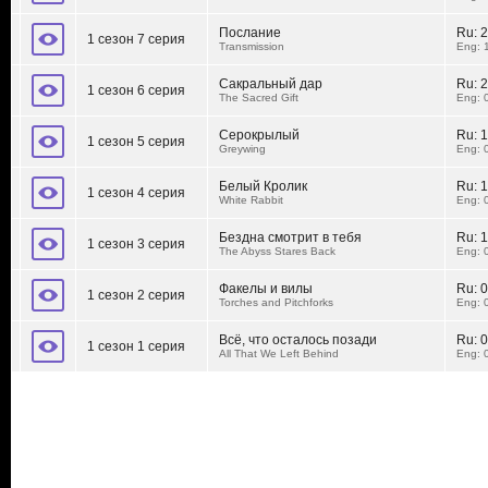
Послание
Ru:
2
1 сезон 7 серия
Transmission
Eng: 
Сакральный дар
Ru:
2
1 сезон 6 серия
The Sacred Gift
Eng: 
Серокрылый
Ru:
1
1 сезон 5 серия
Greywing
Eng: 
Белый Кролик
Ru:
1
1 сезон 4 серия
White Rabbit
Eng: 
Бездна смотрит в тебя
Ru:
1
1 сезон 3 серия
The Abyss Stares Back
Eng: 
Факелы и вилы
Ru:
0
1 сезон 2 серия
Torches and Pitchforks
Eng: 
Всё, что осталось позади
Ru:
0
1 сезон 1 серия
All That We Left Behind
Eng: 