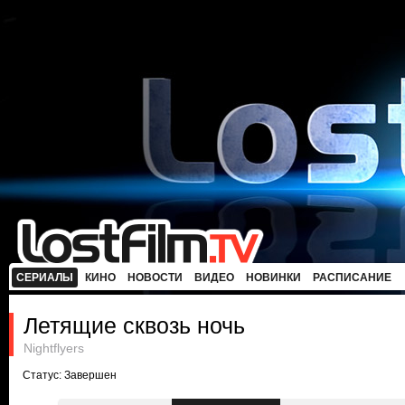
СЕРИАЛЫ
КИНО
НОВОСТИ
ВИДЕО
НОВИНКИ
РАСПИСАНИЕ
Летящие сквозь ночь
Nightflyers
Статус: Завершен