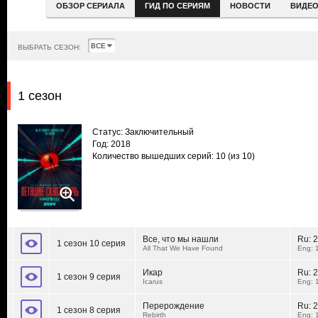
ОБЗОР СЕРИАЛА
ГИД ПО СЕРИЯМ
НОВОСТИ
ВИДЕ
ВЫБРАТЬ СЕЗОН:
1 сезон
Статус: Заключительный
Год: 2018
Количество вышедших серий: 10
(из 10)
Все, что мы нашли
Ru:
2
1 сезон 10 серия
All That We Have Found
Eng: 
Икар
Ru:
2
1 сезон 9 серия
Icarus
Eng: 
Перерождение
Ru:
2
1 сезон 8 серия
Rebirth
Eng: 