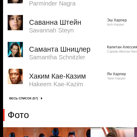
Parminder Nagra
Эш Харпер
Саванна Штейн
Ash Harper
Savannah Steyn
Капитан Алесси
Саманта Шницлер
Captain Alessia Harr
Samantha Schnitzler
Ян Харпер
Хаким Кае-Казим
Yann Harper
Hakeem Kae-Kazim
ВЕСЬ СПИСОК (57)
Фото