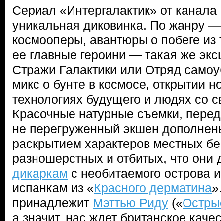
Сериал «Интергалактик» от канала
уникальная диковинка. По жанру —
космооперы, авантюры о побеге из 
ее главные героини — такая же экс
Стражи Галактики или Отряд самоу
микс о бунте в космосе, открытии н
технологиях будущего и людях со 
Красочные натурные съемки, пере
не перегруженный экшен дополнен
раскрытием характеров местных бег
разношерстных и отбитых, что они 
дикаркам
с необитаемого острова 
испанкам из «
Красного дерматина
»
принадлежит
Мэттью Риду
(«
Остры
а значит, нас ждет британское качес