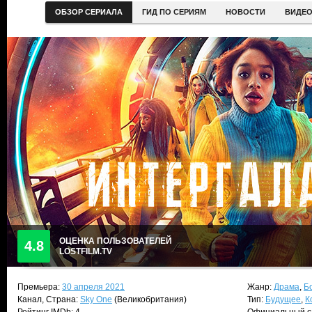
ОБЗОР СЕРИАЛА
ГИД ПО СЕРИЯМ
НОВОСТИ
ВИДЕ
ОЦЕНКА ПОЛЬЗОВАТЕЛЕЙ
4.8
LOSTFILM.TV
Премьера:
30 апреля 2021
Жанр:
Драма
,
Б
Канал, Страна:
Sky One
(Великобритания)
Тип:
Будущее
,
К