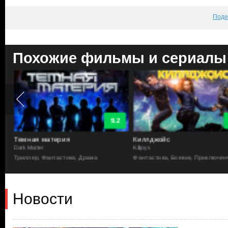
Поде
Похожие фильмы и сериалы
9.2
Темная материя
Киллджойс
Dark Matter
Killjoys
Триллер, Фантастика, Драма
Фантастика, Боевик, Приключен
Новости