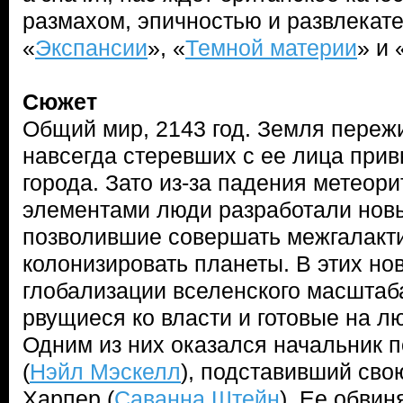
размахом, эпичностью и развлекат
«
Экспансии
», «
Темной материи
» и 
Сюжет
Общий мир, 2143 год. Земля переж
навсегда стеревших с ее лица при
города. Зато из-за падения метеор
элементами люди разработали новы
позволившие совершать межгалакти
колонизировать планеты. В этих но
глобализации вселенского масштаб
рвущиеся ко власти и готовые на л
Одним из них оказался начальник 
(
Нэйл Мэскелл
), подставивший св
Харпер (
Саванна Штейн
). Ее обвин