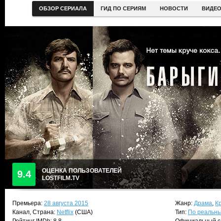
ОБЗОР СЕРИАЛА
ГИД ПО СЕРИЯМ
НОВОСТИ
ВИДЕ
ОЦЕНКА ПОЛЬЗОВАТЕЛЕЙ
9.4
LOSTFILM.TV
Премьера:
28 августа 2015
Жанр:
Драма
,
К
Канал, Страна:
Netflix
(США)
Тип:
По реальн