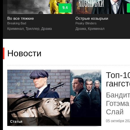
9.4
Во все тяжкие
Острые козырьки
Breaking Bad
Peaky Blinders
Криминал, Триллер, Драма
Драма, Криминал
Новости
Топ-1
гангс
Бандит
Готэма
Слай
05 октября 202
Статья