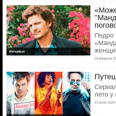
«Може
''Манд
погов
Педро 
«Манда
женщи
Интервью
24 февраля 20
Путеш
Сериал
лето у
15 июля 2020 г