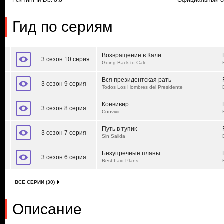
Рейтинг IMDb: 8.8
Официальный с
Гид по сериям
Возвращение в Кали
3 сезон 10 серия
Going Back to Cali
Вся президентская рать
3 сезон 9 серия
Todos Los Hombres del Presidente
Конвивир
3 сезон 8 серия
Convivir
Путь в тупик
3 сезон 7 серия
Sin Salida
Безупречные планы
3 сезон 6 серия
Best Laid Plans
ВСЕ СЕРИИ (30)
Описание