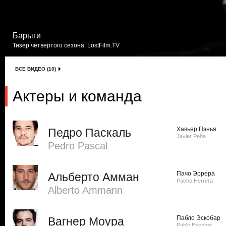
Барыги
Тизер четвертого сезона. LostFilm.TV
ВСЕ ВИДЕО (10)
Актеры и команда
Хавьер Пэнья
Педро Паскаль
Javier Peña
Pedro Pascal
Пачо Эррера
Альберто Амман
Pacho Herrera
Alberto Ammann
Пабло Эскобар
Вагнер Моура
Pablo Escobar