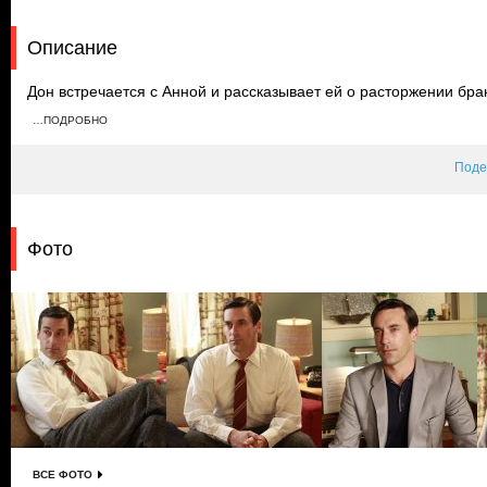
Описание
Дон встречается с Анной и рассказывает ей о расторжении брак
выкуп агентства другой компанией. Сара обвиняет Бэтти в том,
…ПОДРОБНО
Артуром, а Роджер соглашается отдать Пэгги офис Фредди. Те
жениха с коллегами.
Поде
Фото
ВСЕ ФОТО