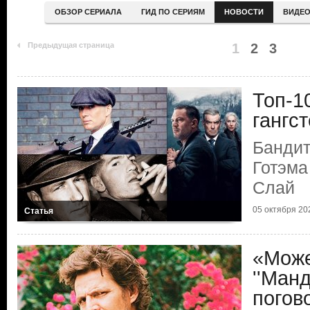
ОБЗОР СЕРИАЛА
ГИД ПО СЕРИЯМ
НОВОСТИ
ВИДЕ
Предыдущая страница
1
2
3
Топ-1
гангс
Бандит
Готэма
Слай
05 октября 20
Статья
«Може
''Манд
погов