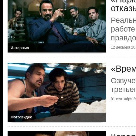
отказ
Реальн
работе
правдо
12 декабря 20
Интервью
«Врем
Озвуче
третье
01 сентября 2
Фото/Видео