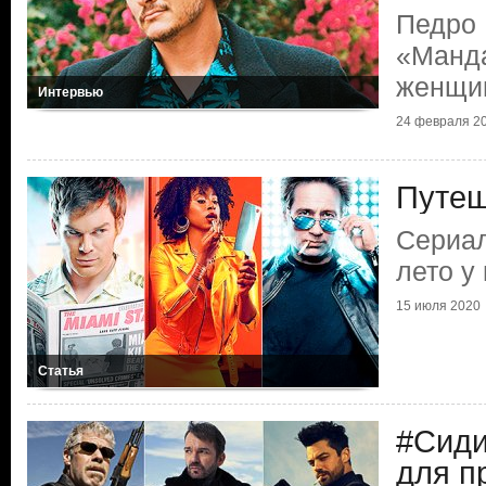
Педро 
«Манда
женщи
Интервью
24 февраля 2
Путеш
Сериал
лето у
15 июля 2020
Статья
#Сид
для п