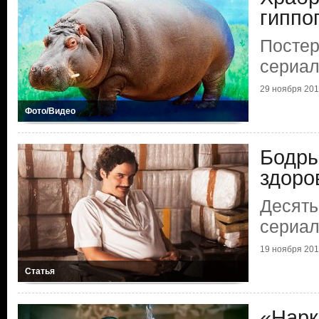
гиппо
Постер
сериал
29 ноября 20
Фото/Видео
Бодры
здоро
Десять
сериал
19 ноября 20
Статья
«Нарк