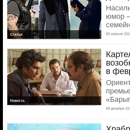
Насили
юмор —
семейн
05 апреля 20
Статья
Карте
возоб
в фев
Ориент
премье
«Барыг
Новость
09 декабря 20
Храбр