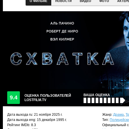
О ФИЛЬМЕ
НОВОСТИ
ВИДЕО
ФОТО
АКТЕР
ВАША ОЦЕНКА
ОЦЕНКА ПОЛЬЗОВАТЕЛЕЙ
9.4
LOSTFILM.TV
Дата выхода ru:
21 ноября 2025
г.
Жанр:
Драма
,
Т
Дата выхода eng: 15 декабря 1995 г.
Тип:
Полицейск
Рейтинг IMDb: 8.3
Официальный с