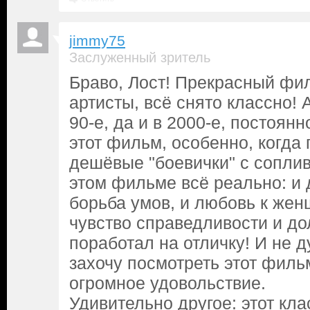
jimmy75
Заслуженный зритель
Браво, Лост! Прекрасный фи
артисты, всё снято классно! А
90-е, да и в 2000-е, постоян
этот фильм, особенно, когда
дешёвые "боевички" с сопли
этом фильме всё реально: и д
борьба умов, и любовь к жен
чувство справедливости и до
поработал на отличку! И не д
захочу посмотреть этот фильм
огромное удовольствие.
Удивительно другое: этот кл