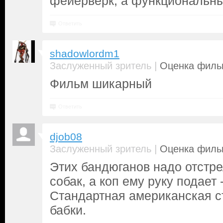
фейерверк, а функциональны
Ответить
shadowlordm1
|
Заслуженный зритель
Оценка фильм
Фильм шикарный
Ответить
djob08
|
Заслуженный зритель
Оценка фильм
Этих бандюганов надо отстре
собак, а коп ему руку подает 
Стандартная американская с
бабки.