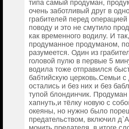
типа самый продуман, проду
очень заботливый друг в одно
грабителей перед операцией 
поводу и это не смутило про
как временного водилу. И так
продуманное продуманом, по
разумеется. Один из грабител
головой пулю в первые 5 мин
водила тоже отправился быст
бабтийскую церковь.Семьи с 
остались и без них и без ба
тупой блондинчик. Продуман
хапнуть,и тёлку новую с собо
океяны, но нужно было поре
предательством, включил д`А
мочить предателя, в итоге сл