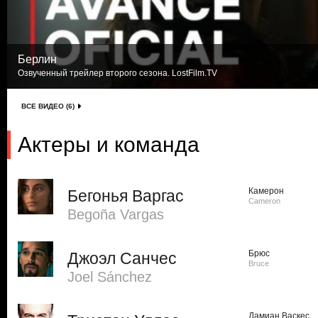
Берлин
Озвученный трейлер второго сезона. LostFilm.TV
ВСЕ ВИДЕО (6)
Актеры и команда
Камерон
Бегонья Варгас
Cameron
Begoña Vargas
Брюс
Джоэл Санчес
Bruce
Joel Sánchez
Дамиан Васкес