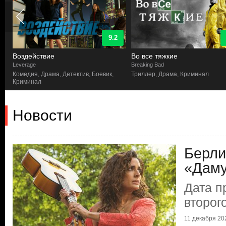
9.2
Воздействие
Во все тяжкие
Leverage
Breaking Bad
Комедия, Драма, Детектив, Боевик,
Триллер, Драма, Криминал
Криминал
Новости
Берли
«Даму
Дата п
второг
11 декабря 202