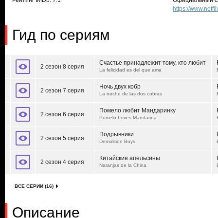
Рейтинг IMDb: 7.1
Официальный с
https://www.netfl
Гид по сериям
Счастье принадлежит тому, кто любит
2 сезон 8 серия
La felicidad es del que ama
Ночь двух кобр
2 сезон 7 серия
La noche de las dos cobras
Помело любит Мандаринку
2 сезон 6 серия
Pomelo Loves Mandarina
Подрывники
2 сезон 5 серия
Demolition Boys
Китайские апельсины
2 сезон 4 серия
Naranjas de la China
ВСЕ СЕРИИ (16)
Описание