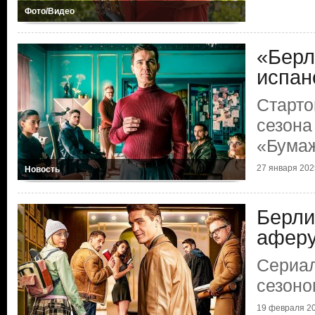
Фото/Видео
«Берл
испан
Старто
сезона
«Бумаж
27 января 2025
Новость
Берли
афер
Сериал
сезоно
19 февраля 20