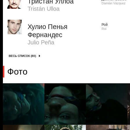
Тристан Уллоа
Damián Vázquez
Tristán Ulloa
Рой
Хулио Пенья
Roi
Фернандес
Julio Peña
ВЕСЬ СПИСОК (80)
Фото