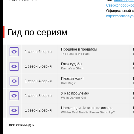
Рейтинг IMDb: 3.9
Тип:
Мини-сери
Сверхспособно
Официальный с
https://ondisney
Гид по сериям
Прошлое в прошлом
1 сезон 6 серия
The Past Is the Past
Глюк судьбы
1 сезон 5 серия
Karma's a Glitch
Плохая магия
1 сезон 4 серия
Bad Magic
У нас проблемки
1 сезон 3 серия
We in Danger, Girl
Настоящая Натали, покажись
1 сезон 2 серия
Will the Real Natalie Please Stand Up?
ВСЕ СЕРИИ (6)