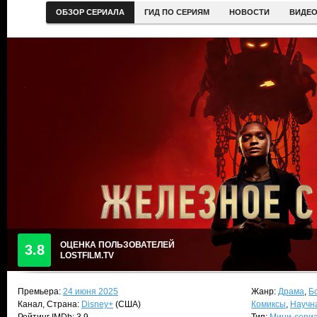
ОБЗОР СЕРИАЛА
ГИД ПО СЕРИЯМ
НОВОСТИ
ВИДЕ
ОЦЕНКА ПОЛЬЗОВАТЕЛЕЙ
3.8
LOSTFILM.TV
Премьера:
24 июня 2025
Жанр:
Драма
,
Б
Канал, Страна:
Disney+
(США)
Комиксы
,
Научн