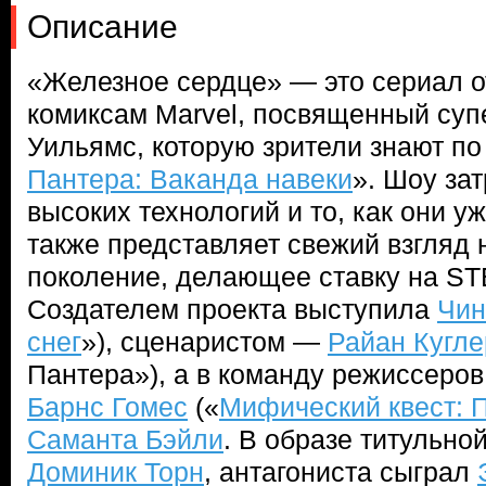
Описание
«Железное сердце» — это сериал о
комиксам Marvel, посвященный суп
Уильямс, которую зрители знают п
Пантера: Ваканда навеки
». Шоу за
высоких технологий и то, как они у
также представляет свежий взгляд 
поколение, делающее ставку на ST
Создателем проекта выступила
Чин
снег
»), сценаристом —
Райан Кугле
Пантера»), а в команду режиссеро
Барнс Гомес
(«
Мифический квест: 
Саманта Бэйли
. В образе титульно
Доминик Торн
, антагониста сыграл