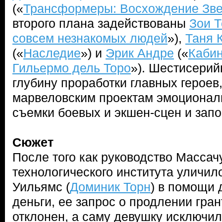
(«
Трансформеры: Восхождение Зве
второго плана задействованы
Зои Т
совсем незнакомых людей
»),
Таня 
(«
Наследие
») и
Эрик Андре
(«
Кабин
Гильермо дель Торо
»). Шестисерий
глубину проработки главных герое
марвеловским проектам эмоционал
съемки боевых и экшен-сцен и за
Сюжет
После того как руководство Массач
технологического института уличил
Уильямс (
Доминик Торн
) в помощи 
деньги, ее запрос о продлении гран
отклонен, а саму девушку исключил