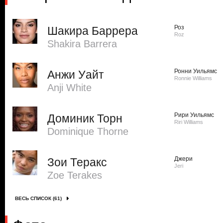
Роз
Шакира Баррера
Roz
Shakira Barrera
Ронни Уильямс
Анжи Уайт
Ronnie Williams
Anji White
Рири Уильямс
Доминик Торн
Riri Williams
Dominique Thorne
Джери
Зои Теракс
Jeri
Zoe Terakes
ВЕСЬ СПИСОК (61)