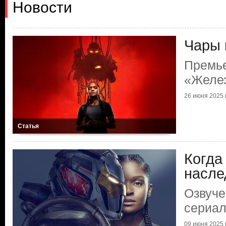
Новости
Чары 
Премь
«Желез
26 июня 2025 г
Статья
Когда
насле
Озвуче
сериал
09 июня 2025 г