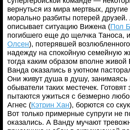
супергеройской команде — некотор
вернуться из мира мертвых, другие
морально разбиты потерей друзей. 
описывает ситуацию Вижена (
Пол Б
погибшего еще до щелчка Таноса, и
Олсен
), потерявшей возлюбленного
надежду на спокойную семейную жи
тогда каким образом вполне живой 
Ванда оказались в уютном пастора
Они живут душа в душу, занимаясь 
обыватели таких местечек. Готовят
пытаются ужиться с безмерно любо
Агнес (
Кэтрин Хан
), борются со ску
Вот только примерные супруги не по
оказались. А Ванду мучают тревожн