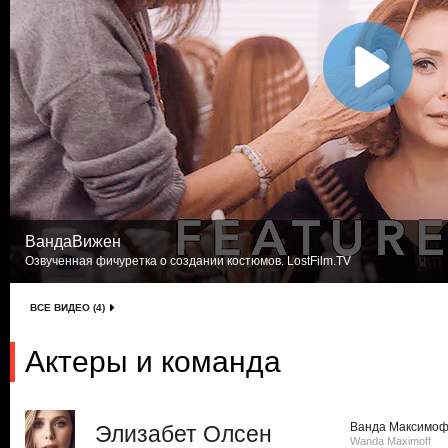
ВандаВижен
Озвученная фичуретка о создании костюмов. LostFilm.TV
ВСЕ ВИДЕО (4)
Актеры и команда
Ванда Максимо
Элизабет Олсен
Wanda Maximoff