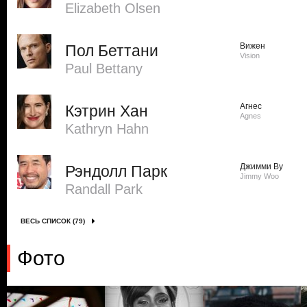
Elizabeth Olsen
Вижен
Пол Беттани
Vision
Paul Bettany
Агнес
Кэтрин Хан
Agnes
Kathryn Hahn
Джимми Ву
Рэндолл Парк
Jimmy Woo
Randall Park
ВЕСЬ СПИСОК (79)
Фото