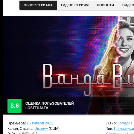
ОБЗОР СЕРИАЛА
ГИД ПО СЕРИЯМ
НОВОСТИ
ВИДЕ
ОЦЕНКА ПОЛЬЗОВАТЕЛЕЙ
8.6
LOSTFILM.TV
Премьера:
15 января 2021
Жанр:
Комедия
Канал, Страна:
Disney+
(США)
Тип:
По комикса