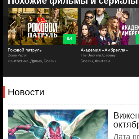
Похожие фильмы и сериалы
8.4
Роковой патруль
Академия «Амбрелла»
Doom Patrol
The Umbrella Academy
а
Фантастика, Драма, Боевик
Боевик, Фэнтези
Новости
Вижен
октяб
Дата п