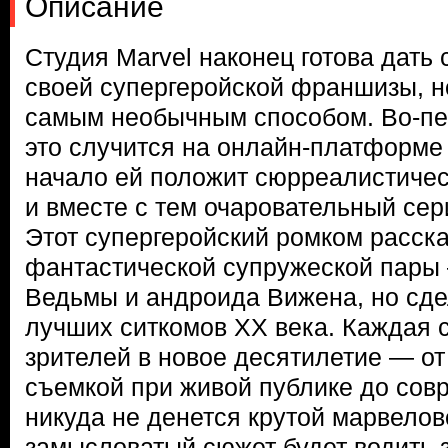
Описание
Студия Marvel наконец готова дать 
своей супергеройской франшизы, но
самым необычным способом. Во-пе
это случится на онлайн-платформе 
начало ей положит сюрреалистичес
и вместе с тем очаровательный се
Этот супергеройский ромком расска
фантастической супружеской пары
Ведьмы и андроида Вижена, но сдел
лучших ситкомов XX века. Каждая 
зрителей в новое десятилетие — от
съемкой при живой публике до сов
никуда не денется крутой марвелов
замысловатый сюжет будет водить з