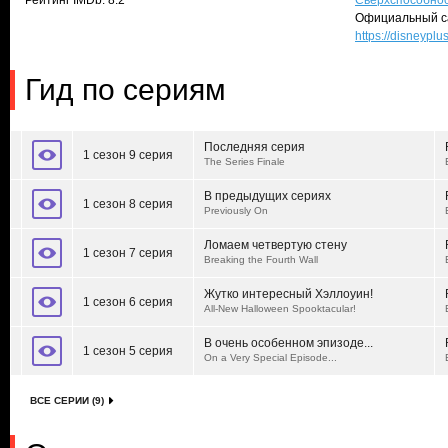
Рейтинг IMDb: 8.2
Сверхспособно
Официальный с
https://disneypl
Гид по сериям
Последняя серия
1 сезон 9 серия
The Series Finale
В предыдущих сериях
1 сезон 8 серия
Previously On
Ломаем четвертую стену
1 сезон 7 серия
Breaking the Fourth Wall
Жутко интересный Хэллоуин!
1 сезон 6 серия
All-New Halloween Spooktacular!
В очень особенном эпизоде...
1 сезон 5 серия
On a Very Special Episode...
ВСЕ СЕРИИ (9)