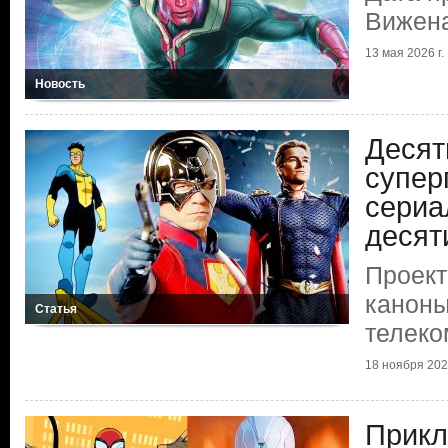
Вижен
13 мая 2026 г.
Новость
Десят
супер
сериа
десят
Проект
каноны
Статья
телеко
18 ноября 2025
Прик