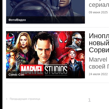
сериал
09 июня 2025
Фото/Видео
Инопл
новый
Сорви
Marvel
своей 
24 июля 2022
Comic-Con
Предыдущая страница
1