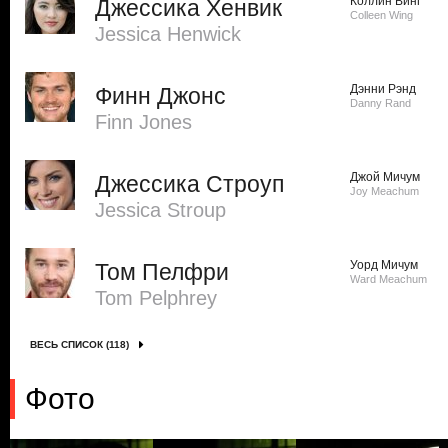
Коллин Винг
Джессика Хенвик
Colleen Wing
Jessica Henwick
Дэнни Рэнд
Финн Джонс
Danny Rand
Finn Jones
Джой Мичум
Джессика Строуп
Joy Meachum
Jessica Stroup
Уорд Мичум
Том Пелфри
Ward Meachum
Tom Pelphrey
ВЕСЬ СПИСОК (118)
Фото