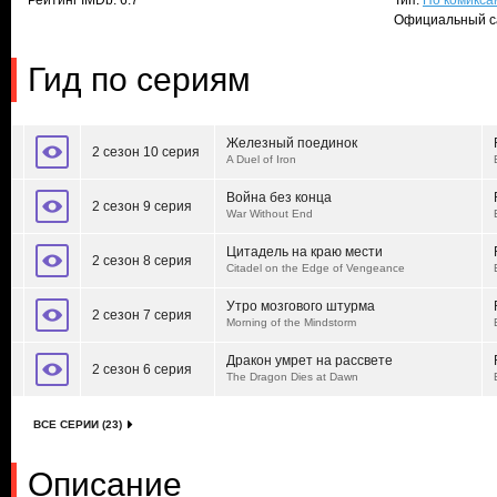
Рейтинг IMDb: 6.7
Тип:
По комикса
Официальный с
Гид по сериям
Железный поединок
2 сезон 10 серия
A Duel of Iron
Война без конца
2 сезон 9 серия
War Without End
Цитадель на краю мести
2 сезон 8 серия
Citadel on the Edge of Vengeance
Утро мозгового штурма
2 сезон 7 серия
Morning of the Mindstorm
Дракон умрет на рассвете
2 сезон 6 серия
The Dragon Dies at Dawn
ВСЕ СЕРИИ (23)
Описание