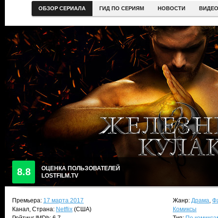
ОБЗОР СЕРИАЛА
ГИД ПО СЕРИЯМ
НОВОСТИ
ВИДЕ
ОЦЕНКА ПОЛЬЗОВАТЕЛЕЙ
8.8
LOSTFILM.TV
Премьера:
17 марта 2017
Жанр:
Драма
,
Ф
Канал, Страна:
Netflix
(США)
Комиксы