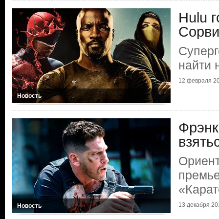
Hulu 
Сорви
Суперг
найти 
12 февраля 20
Новость
Фрэнк
взять
Ориент
премье
«Карат
13 декабря 201
Новость