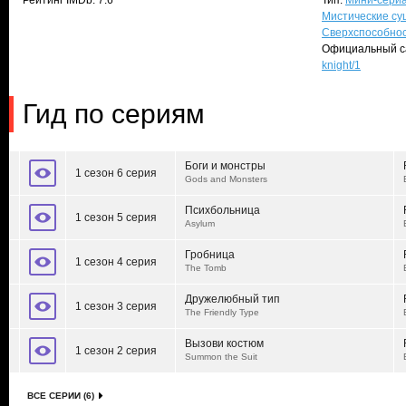
Рейтинг IMDb: 7.6
Тип:
Мини-сери
Мистические су
Сверхспособно
Официальный с
knight/1
Гид по сериям
Боги и монстры
1 сезон 6 серия
Gods and Monsters
Психбольница
1 сезон 5 серия
Asylum
Гробница
1 сезон 4 серия
The Tomb
Дружелюбный тип
1 сезон 3 серия
The Friendly Type
Вызови костюм
1 сезон 2 серия
Summon the Suit
ВСЕ СЕРИИ (6)