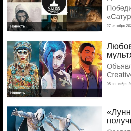
Победи
«Сату
27 октября 202
Новость
Любов
мульт
Объяв
Creati
05 сентября 20
Новость
«Лунн
получ