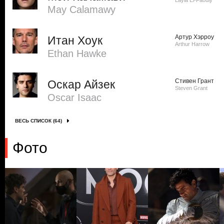
Layla El-Faouly
May Calamawy
Артур Хэрроу
Итан Хоук
Arthur Harrow
Ethan Hawke
Стивен Грант
Оскар Айзек
Steven Grant
Oscar Isaac
ВЕСЬ СПИСОК (64)
Фото