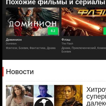
Похожие фильмы и сериалы
8.2
Доминион
Флэш
Dominion
The Flash
Фэнтези, Боевик, Фантастика, Драма
Драма, Приключенческий, Комик
Боевик
Новости
Хитро
супер
далек