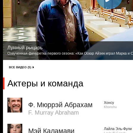
Лунный рыцарь
Озвученная фичуретка первого сезона: «Как Оскар Айзек играл Марка и С
ВСЕ ВИДЕО (5)
Актеры и команда
Хонсу
Ф. Мюррэй Абрахам
Khonshu
F. Murray Abraham
Лайла Эль-Фули
Мэй Каламави