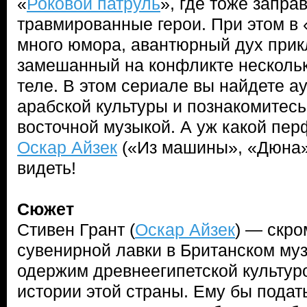
«
Роковой патруль
», где тоже запра
травмированные герои. При этом в
много юмора, авантюрный дух прик
замешанный на конфликте нескольк
теле. В этом сериале вы найдете а
арабской культуры и познакомитес
восточной музыкой. А уж какой пе
Оскар Айзек
(«Из машины», «Дюна»
видеть!
Сюжет
Стивен Грант (
Оскар Айзек
) — скро
сувенирной лавки в Британском му
одержим древнеегипетской культуро
истории этой страны. Ему бы подат