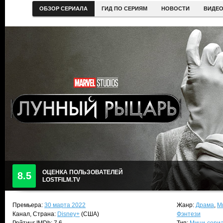
ОБЗОР СЕРИАЛА
ГИД ПО СЕРИЯМ
НОВОСТИ
ВИДЕ
ОЦЕНКА ПОЛЬЗОВАТЕЛЕЙ
8.5
LOSTFILM.TV
Премьера:
30 марта 2022
Жанр:
Драма
,
М
Канал, Страна:
Disney+
(США)
Фэнтези