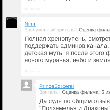
Ответить
Nimr
|
Заслуженный зритель
Оценка фильм
Полная хренопупень, смотрет
поддержать админов канала. 
детская муть. я после этого
нового муравья, небо и земля
Ответить
PrinceSorcerer
|
Зритель
Оценка фильма: 5 из
Да судя по общим отзыв
"Подземелья и Драконы