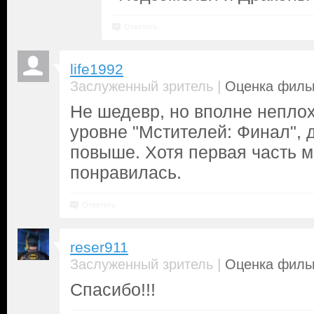
Ответить
life1992
|
Заслуженный зритель
Оценка фильм
Не шедевр, но вполне неплох
уровне "Мстителей: Финал", 
повыше. Хотя первая часть 
понравилась.
Ответить
reser911
|
Заслуженный зритель
Оценка фильм
Спасибо!!!