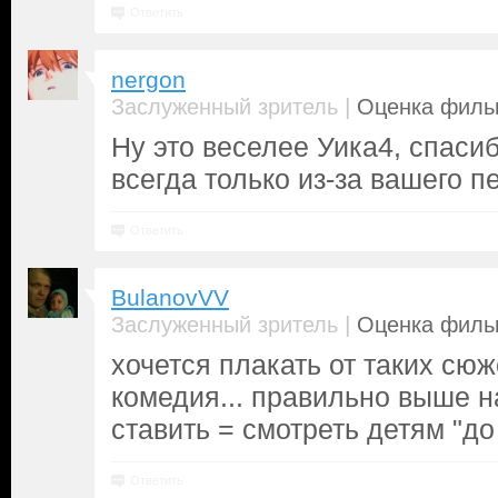
Ответить
nergon
|
Заслуженный зритель
Оценка фильм
Ну это веселее Уика4, спасиб
всегда только из-за вашего п
Ответить
BulanovVV
|
Заслуженный зритель
Оценка фильм
хочется плакать от таких сюж
комедия... правильно выше н
ставить = смотреть детям "до 9
Ответить