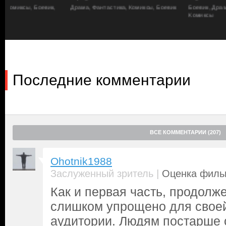
Калипсо (
Люси Лью
) и Антея (
Рэйчел Зеглер
). Древние сущност
Драма, Фантастика, Комиксы, Боевик
Боевик, Драма, Приключенческий
вернуть себе его силы, которыми как раз владеет Семья Шазамо
Комиксы
Группе тинейджеров придется повзрослеть не только внешне, 
научиться быть реальной командой, чтобы одолеть трех свиреп
но и всему миру несдобровать…
Последние комментарии
ВСЕ КОММЕНТАРИИ (207)
Ohotnik1988
|
Заслуженный зритель
Оценка фильм
Как и первая часть, продолж
слишком упрощено для своей
аудитории. Людям постарше с