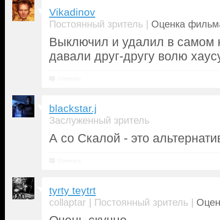
Vikadinov
|
Постоянный зритель
Оценка фильма
Выключил и удалил в самом н
давали друг-другу волю хаусу
Ответить
blackstar.j
Заслуженный зритель
А со Скалой - это альтернат
Ответить
tyrty teytrt
|
|
collaptar
Постоянный зритель
Оцен