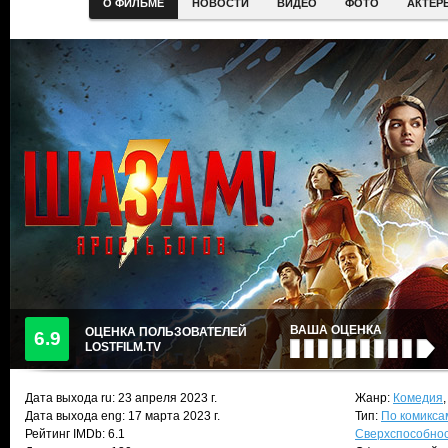
О ФИЛЬМЕ
НОВОСТИ
ВИДЕО
ФОТО
АКТЕР
ВАША ОЦЕНКА
ОЦЕНКА ПОЛЬЗОВАТЕЛЕЙ
6.9
LOSTFILM.TV
Дата выхода ru:
23 апреля 2023
г.
Жанр:
Комедия
Дата выхода eng: 17 марта 2023 г.
Тип:
По комикса
Рейтинг IMDb: 6.1
Сверхспособно