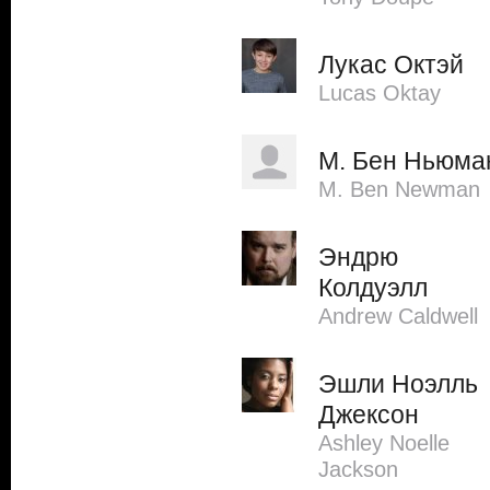
Лукас Октэй
Lucas Oktay
М. Бен Ньюма
M. Ben Newman
Эндрю
Колдуэлл
Andrew Caldwell
Эшли Ноэлль
Джексон
Ashley Noelle
Jackson