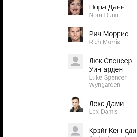
Нора Данн
Nora Dunn
Рич Моррис
Rich Morris
Люк Спенсер
Уингарден
Luke Spencer
Wyngarden
Лекс Дами
Lex Damis
Крэйг Кеннеди