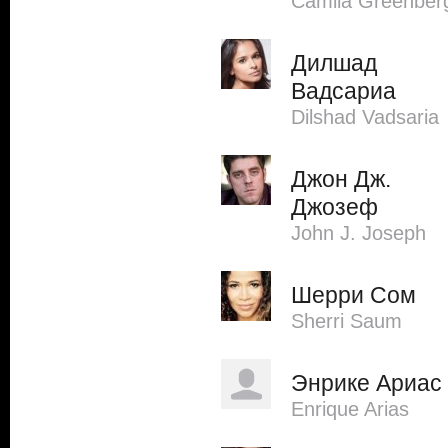
Camila Greenber
Дилшад
Вадсариа
Dilshad Vadsaria
Джон Дж.
Джозеф
John J. Joseph
Шерри Сом
Sherri Saum
Энрике Ариас
Enrique Arias