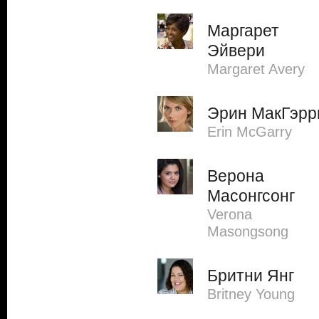
Маргарет
Эйвери
Margaret Avery
Эрин МакГэрр
Erin McGarry
Верона
Масонгсонг
Verona
Masongsong
Бритни Янг
Britney Young