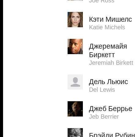
Joe Ross
Кэти Мишелс
Katie Michels
Джеремайя
Биркетт
Jeremiah Birkett
Дель Льюис
Del Lewis
Джеб Беррье
Jeb Berrier
Брэйди Рубин