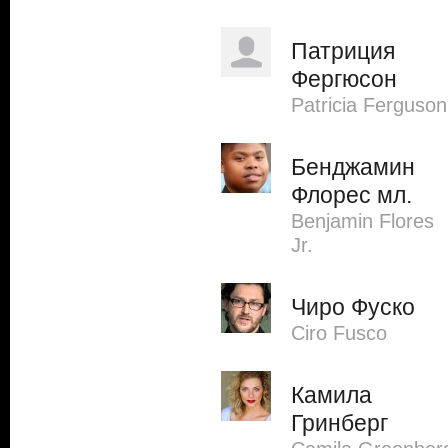
Патриция
Фергюсон
Patricia Ferguson
Бенджамин
Флорес мл.
Benjamin Flores
Jr.
Чиро Фуско
Ciro Fusco
Камила
Гринберг