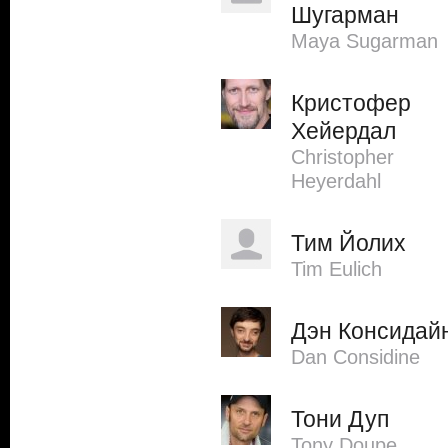
Шугарман
Maya Sugarman
Кристофер
Хейердал
Christopher
Heyerdahl
Тим Йолих
Tim Eulich
Дэн Консидай
Dan Considine
Тони Дуп
Tony Doupe