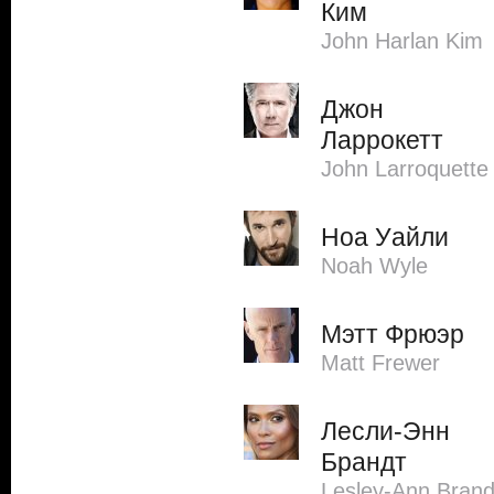
Ким
John Harlan Kim
Джон
Ларрокетт
John Larroquette
Ноа Уайли
Noah Wyle
Мэтт Фрюэр
Matt Frewer
Лесли-Энн
Брандт
Lesley-Ann Brand