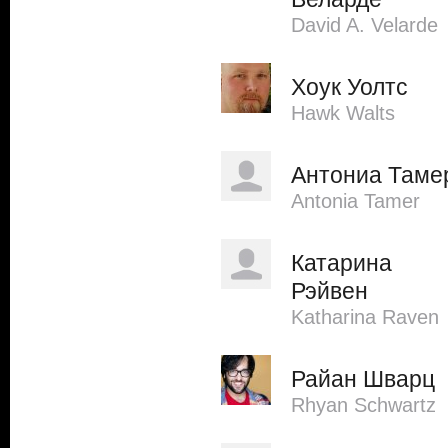
David A. Velarde
Хоук Уолтс
Hawk Walts
Антониа Таме
Antonia Tamer
Катарина
Рэйвен
Katharina Raven
Райан Шварц
Rhyan Schwartz