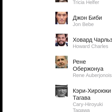
Tricia Helfer
Джон Биби
Jon Bebe
Ховард Чарль
Howard Charles
Рене
Обержонуа
Rene Auberjonois
Кэри-Хироюки
Тагава
Cary-Hiroyuki
Tagawa