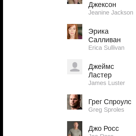
Джексон
Jeanine Jackson
Эрика
Салливан
Erica Sullivan
Джеймс
Ластер
James Luster
Грег Спроулс
Greg Sproles
Джо Росс