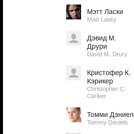
Мэтт Ласки
Matt Lasky
Дэвид М.
Друри
David M. Drury
Кристофер К.
Кэрикер
Christopher C.
Cariker
Томми Дэниел
Tommy Daniels