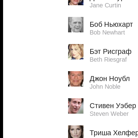
Jane Curtin
Боб Ньюхарт
Bob Newhart
Бэт Рисграф
Beth Riesgraf
Джон Ноубл
John Noble
Стивен Уэбер
Steven Weber
Триша Хелфе