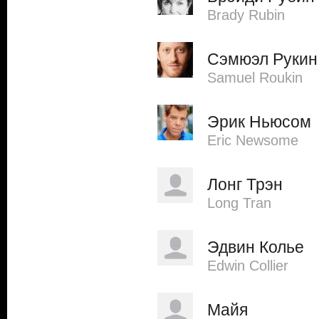
Brady Rubin
Сэмюэл Рукин
Samuel Roukin
Эрик Ньюсом
Eric Newsome
Лонг Трэн
Long Tran
Эдвин Колье
Edwin Collier
Майя