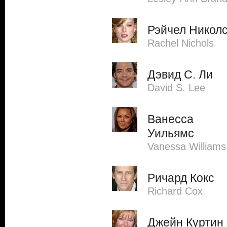
Рэйчел Никол
Rachel Nichols
Дэвид С. Ли
David S. Lee
Ванесса
Уильямс
Vanessa Williams
Ричард Кокс
Richard Cox
Джейн Куртин