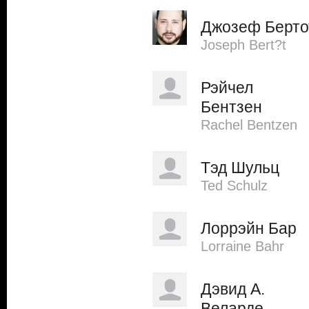
Джозеф Берто
Joseph Bert?t
Рэйчел
Бентзен
Rachel Bentzen
Тэд Шульц
Ted Schulz
Лоррэйн Бар
Lorraine Bahr
Дэвид А.
Веларде