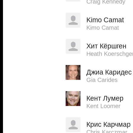
Craig Kennedy
Kimo Camat
Kimo Camat
Хит Кёршген
Heath Koerschge
Джиа Каридес
Gia Carides
Кент Лумер
Kent Loomer
Крис Карчмар
Chris Karczmar