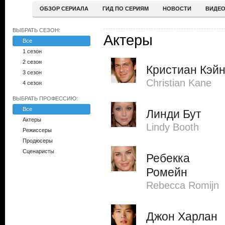
ОБЗОР СЕРИАЛА
ГИД ПО СЕРИЯМ
НОВОСТИ
ВИДЕ
ВЫБРАТЬ СЕЗОН:
Актеры
Все
1 сезон
2 сезон
Кристиан Кэй
3 сезон
Christian Kane
4 сезон
ВЫБРАТЬ ПРОФЕССИЮ:
Все
Линди Бут
Актеры
Lindy Booth
Режиссеры
Продюсеры
Сценаристы
Ребекка
Ромейн
Rebecca Romijn
Джон Харлан