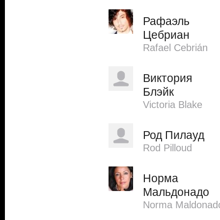
Рафаэль
Цебриан
Rafael Cebrián
Виктория
Блэйк
Victoria Blake
Род Пилауд
Rod Pilloud
Норма
Мальдонадо
Norma Maldonad