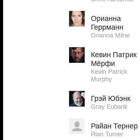
Орианна
Геррманн
Orianna Milne
Кевин Патрик
Мёрфи
Kevin Patrick
Murphy
Грэй Юбэнк
Gray Eubank
Райан Тернер
Rian Turner