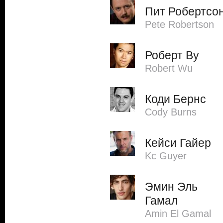
Пит Робертсо
Pete Robertson
Роберт Ву
Robert Wu
Коди Бернс
Cody Burns
Кейси Гайер
Kc Guyer
Эмин Эль
Гамал
Amin El Gamal