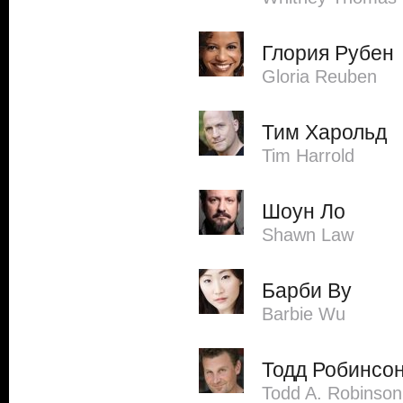
Глория Рубен
Gloria Reuben
Тим Харольд
Tim Harrold
Шоун Ло
Shawn Law
Барби Ву
Barbie Wu
Тодд Робинсо
Todd A. Robinson