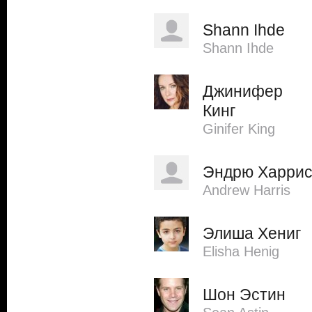
Shann Ihde
Shann Ihde
Джинифер
Кинг
Ginifer King
Эндрю Харри
Andrew Harris
Элиша Хениг
Elisha Henig
Шон Эстин