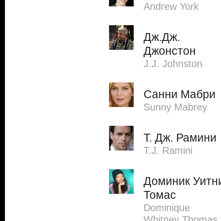
Andrew York
Дж.Дж.
Джонстон
J.J. Johnston
Санни Мабри
Sunny Mabrey
Т. Дж. Рамини
T.J. Ramini
Доминик Уитн
Томас
Dominique
Whitney Thomas