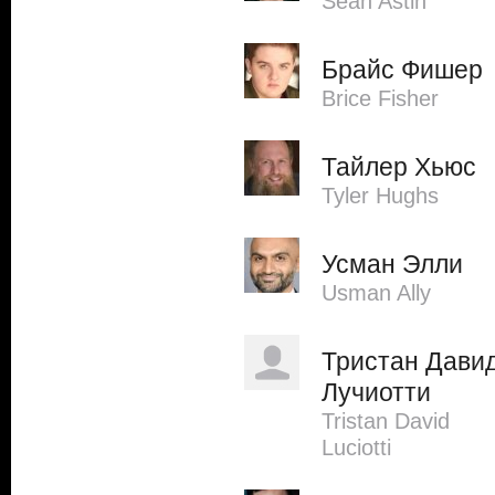
Sean Astin
Брайс Фишер
Brice Fisher
Тайлер Хьюс
Tyler Hughs
Усман Элли
Usman Ally
Тристан Дави
Лучиотти
Tristan David
Luciotti