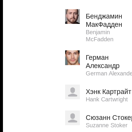
Бенджамин
МакФадден
Benjamin
McFadden
Герман
Александр
German Alexande
Хэнк Картрайт
Hank Cartwright
Сюзанн Стоке
Suzanne Stoker