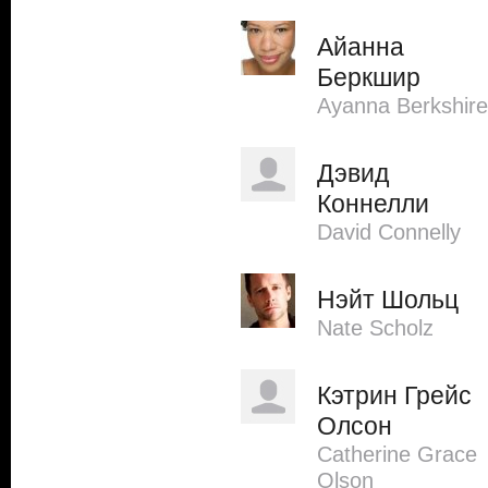
Айанна
Беркшир
Ayanna Berkshire
Дэвид
Коннелли
David Connelly
Нэйт Шольц
Nate Scholz
Кэтрин Грейс
Олсон
Catherine Grace
Olson