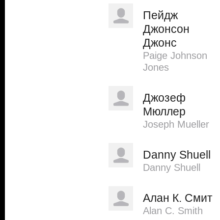
Пейдж
Джонсон
Джонс
Paige Johnson
Jones
Джозеф
Мюллер
Joseph Mueller
Danny Shuell
Danny Shuell
Алан К. Смит
Alan C. Smith