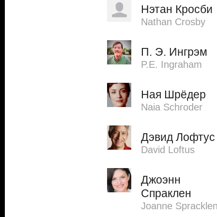
Нэтан Кросби
Nathan Crosby
П. Э. Ингрэм
P.E. Ingraham
Ная Шрёдер
Naia Schroder
Дэвид Лофтус
David Loftus
Джоэнн
Спраклен
Joanne Sprackle