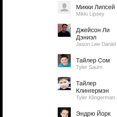
Микки Липсей
Mikki Lipsey
Джейсон Ли
Дэниэл
Jason Lee Daniel
Тайлер Сом
Tyler Saum
Тайлер
Клингермэн
Tyler Klingerman
Эндрю Йорк