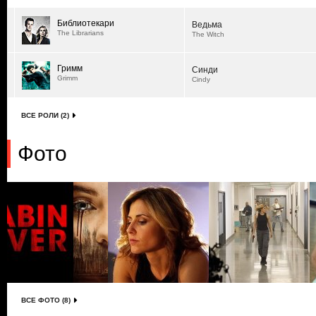
Библиотекари
Ведьма
The Librarians
The Witch
Гримм
Синди
Grimm
Cindy
ВСЕ РОЛИ (2)
Фото
ВСЕ ФОТО (8)