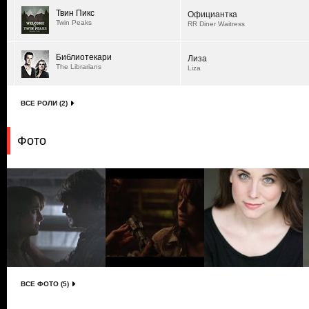
Твин Пикс
Официантка
Twin Peaks
RR Diner Waitress
Библиотекари
Лиза
The Librarians
Liza
ВСЕ РОЛИ (2)
Фото
ВСЕ ФОТО (5)