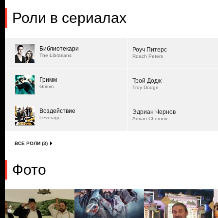
Роли в сериалах
Библиотекари
Роуч Питерс
The Librarians
Roach Peters
Гримм
Трой Додж
Grimm
Troy Dodge
Воздействие
Эдриан Чернов
Leverage
Adrian Chernov
ВСЕ РОЛИ (3)
Фото