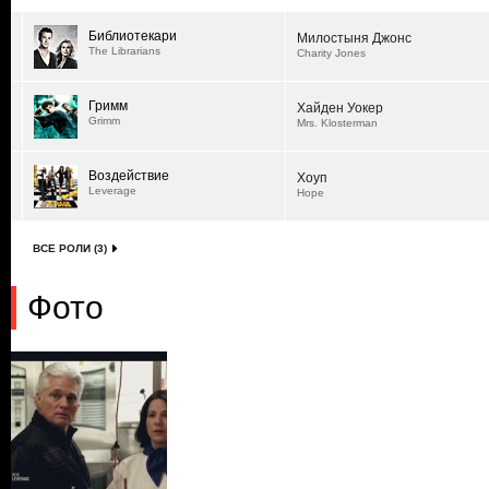
Библиотекари
Милостыня Джонс
The Librarians
Charity Jones
Гримм
Хайден Уокер
Grimm
Mrs. Klosterman
Воздействие
Хоуп
Leverage
Hope
ВСЕ РОЛИ (3)
Фото