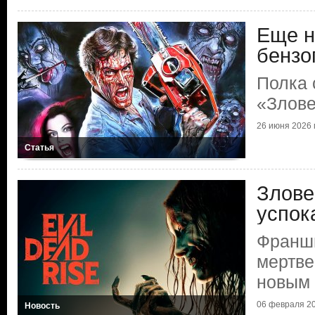
Еще н
бензо
Полка 
«Злов
26 июня 2026 г
Статья
Злове
успок
Франш
мертве
новым
06 февраля 20
Новость