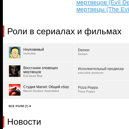
мертвецов (Evil D
мертвецы (The Evi
Роли в сериалах и фильмах
Неуязвимый
Demon
Invincible
Demon
Восстание зловещих
Исполнительный продюсер
мертвецов
executive producer
Evil Dead Rise
Студия Marvel: Общий сбор
Pizza Poppa
Marvel Studios: Assembled
Pizza Poppa
ВСЕ РОЛИ (7)
Новости