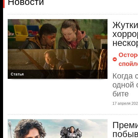
Новости
Жутки
хорро
неско
Остор
спойл
Когда 
Статья
одной 
бите
17 апреля 2025
Преми
побыв