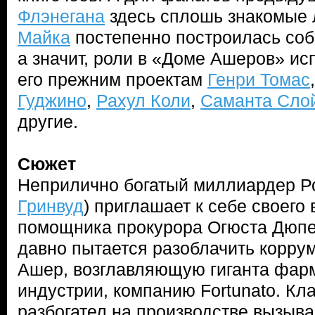
Флэнегана
здесь сплошь знакомые 
Майка
постепенно построилась соб
а значит, роли в «Доме Ашеров» ис
его прежним проектам
Генри Томас
Гуджино
,
Рахул Коли
,
Саманта Сло
другие.
Сюжет
Неприлично богатый миллиардер Р
Гринвуд
) приглашает к себе своего 
помощника прокурора Огюста Дюпе
давно пытается разоблачить корр
Ашер, возглавляющую гиганта фар
индустрии, компанию Fortunato. Кл
разбогател на производстве вызы