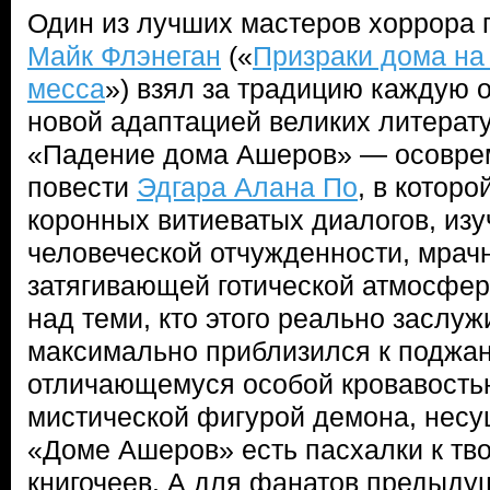
Один из лучших мастеров хоррора 
Майк Флэнеган
(«
Призраки дома на
месса
») взял за традицию каждую 
новой адаптацией великих литерат
«Падение дома Ашеров» — осовре
повести
Эдгара Алана По
, в котор
коронных витиеватых диалогов, изу
человеческой отчужденности, мрач
затягивающей готической атмосфер
над теми, кто этого реально заслуж
максимально приблизился к поджа
отличающемуся особой кровавость
мистической фигурой демона, несу
«Доме Ашеров» есть пасхалки к тв
книгочеев. А для фанатов предыду