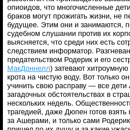
опиоидов, что многочисленные дет
браков могут прожигать жизни, не 
будущее. Этим они и занимаются, п
судебном слушании против их корп
выясняется, что среди них есть со
следствием информатор. Разгнева
предательством Родерик и его сест
МакДоннелл
) затевают хитроумную 
крота на чистую воду. Вот только о
учинить свою расправу — все дети
загадочных обстоятельствах в стра
нескольких недель. Общественнос
трагедией, даже Дюпен готов взять 
за Ашерами, и только сами Родерик
пришел по их душу и за какие ужас