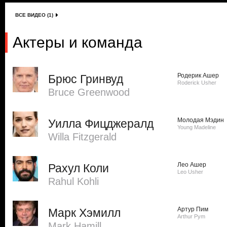
ВСЕ ВИДЕО (1)
Актеры и команда
Родерик Ашер
Брюс Гринвуд
Roderick Usher
Bruce Greenwood
Молодая Мэдин
Уилла Фицджералд
Young Madeline
Willa Fitzgerald
Лео Ашер
Рахул Коли
Leo Usher
Rahul Kohli
Артур Пим
Марк Хэмилл
Arthur Pym
Mark Hamill