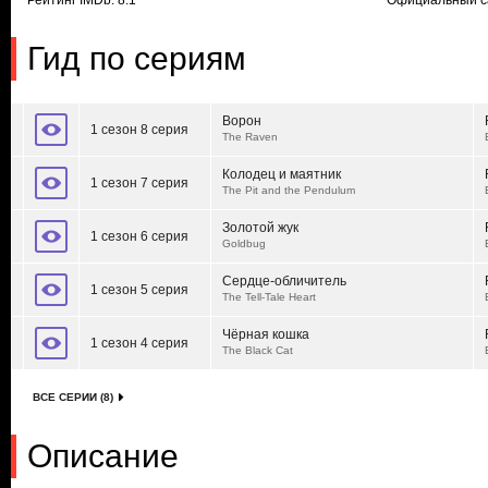
Рейтинг IMDb: 8.1
Официальный с
Гид по сериям
Ворон
1 сезон 8 серия
The Raven
Колодец и маятник
1 сезон 7 серия
The Pit and the Pendulum
Золотой жук
1 сезон 6 серия
Goldbug
Сердце-обличитель
1 сезон 5 серия
The Tell-Tale Heart
Чёрная кошка
1 сезон 4 серия
The Black Cat
ВСЕ СЕРИИ (8)
Описание