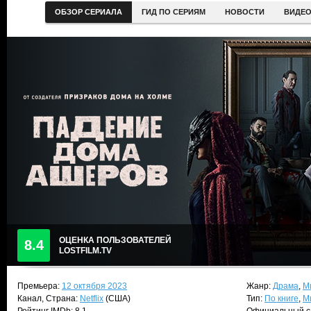
ОБЗОР СЕРИАЛА
ГИД ПО СЕРИЯМ
НОВОСТИ
ВИДЕ
ОЦЕНКА ПОЛЬЗОВАТЕЛЕЙ
8.4
LOSTFILM.TV
Премьера:
12 октября 2023
Жанр:
Драма
,
М
Канал, Страна:
Netflix
(США)
Тип:
По книге
,
М