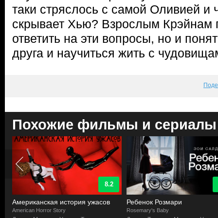
таки стряслось с самой Оливией и 
скрывает Хью? Взрослым Крэйнам п
ответить на эти вопросы, но и понят
друга и научиться жить с чудовища
Поде
Похожие фильмы и сериалы
8.2
Американская история ужасов
Ребенок Розмари
American Horror Story
Rosemary's Baby