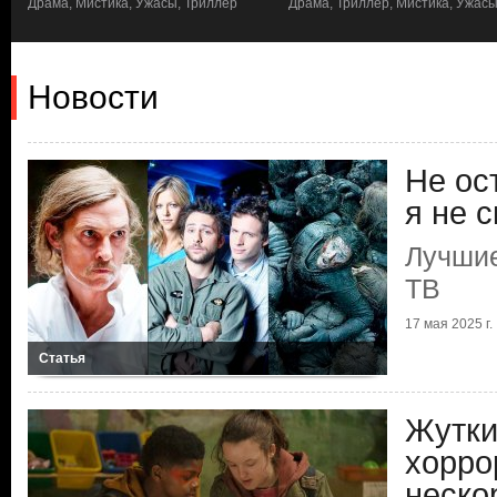
а,
Драма, Мистика, Ужасы, Триллер
Драма, Триллер, Мистика, Ужас
Новости
Не ос
я не 
Лучшие
ТВ
17 мая 2025 г.
Статья
Жутки
хорро
неско