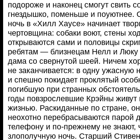
подороже и наконец смогут свить с
гнездышко, поменьше и поуютнее. 
ночь в «Хилл Хаусе» начинает тво
чертовщина: собаки воют, стены хо
открываются сами и половицы скри
ребятам — близнецам Нелл и Люку
дама со свернутой шеей. Ничем хо
не заканчивается: в одну ужасную 
и спешно покидает проклятый особн
погибшую при странных обстоятель
годы повзрослевшие Крэйны живут
жизнью. Раскиданные по стране, он
неохотно перебрасываются парой 
телефону и по-прежнему не знают, 
злополучную ночь. Старший Стивен