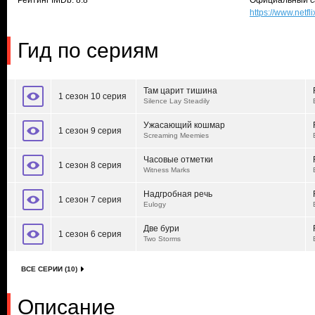
Рейтинг IMDb: 8.8
Официальный с
https://www.netfl
Гид по сериям
Там царит тишина
1 сезон 10 серия
Silence Lay Steadily
Ужасающий кошмар
1 сезон 9 серия
Screaming Meemies
Часовые отметки
1 сезон 8 серия
Witness Marks
Надгробная речь
1 сезон 7 серия
Eulogy
Две бури
1 сезон 6 серия
Two Storms
ВСЕ СЕРИИ (10)
Описание