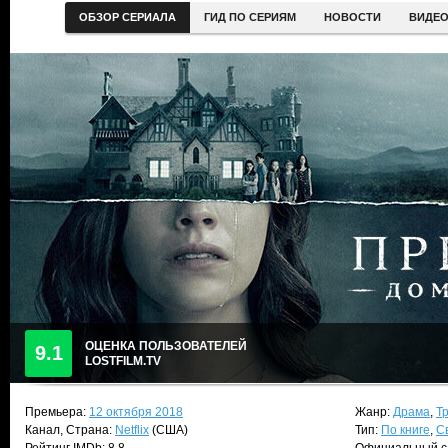
ОБЗОР СЕРИАЛА
ГИД ПО СЕРИЯМ
НОВОСТИ
ВИДЕ
ОЦЕНКА ПОЛЬЗОВАТЕЛЕЙ
9.1
LOSTFILM.TV
Премьера:
12 октября 2018
Жанр:
Драма
,
Т
Канал, Страна:
Netflix
(США)
Тип:
По книге
,
С