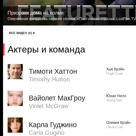
Призраки дома на холме
Озвученная фичуретка первого сезона: «Постановка страха». LostFilm.TV
ВСЕ ВИДЕО (5)
Актеры и команда
Хью Крэйн
Тимоти Хаттон
Hugh Crain
Timothy Hutton
Юная Нелл
Вайолет МакГроу
Young Nell
Violet McGraw
Оливия Крэйн
Карла Гуджино
Olivia Crain
Carla Gugino