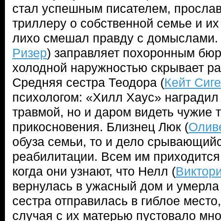
стал успешным писателем, просла
триллеру о собственной семье и их
лихо смешал правду с домыслами.
Ризер
) заправляет похоронным бюр
холодной наружностью скрывает ра
Средняя сестра Теодора (
Кейт Сиг
психологом: «Хилл Хаус» наградил 
травмой, но и даром видеть чужие 
прикосновения. Близнец Люк (
Олив
обуза семьи, то и дело срывающий
реабилитации. Всем им приходится 
когда они узнают, что Нелл (
Виктор
вернулась в ужасный дом и умерла 
сестра отправилась в гиблое место
случая с их матерью пустовало мно