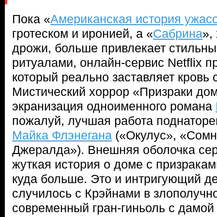
Пока «
Американская история ужас
гротеском и иронией, а «
Сабрина
»,
дрожи, больше привлекает стильн
ритуалами, онлайн-сервис Netflix п
который реально заставляет кровь 
Мистический хоррор «Призраки дом
экранизация одноименного романа
пожалуй, лучшая работа поднаторе
Майка Флэнегана
(«Окулус», «Сомн
Джералда»). Внешняя оболочка се
жуткая история о доме с призраками
куда больше. Это и интригующий дет
случилось с Крэйнами в злополучно
современный гран-гиньоль с дамой