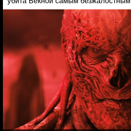
убита Векной самым безжалостным