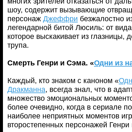
многих зрителей отказаться от дал
шоу, содержит вызывающие отвраще
персонаж
Джеффри
безжалостно и
легендарной битой Люсиль: от вида
которое выскакивает из глазницы, 
трупа.
Смерть Генри и Сэма. «
Одни из н
Каждый, кто знаком с каноном «
Одн
Дракманна
, всегда знал, что в ада
множество эмоциональных моменто
более очевидно, когда в сериале п
наиболее неприятных моментов игр
второстепенных персонажей Генри 