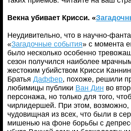
таких приемов. Читайте на ваш стра
Векна убивает Крисси. «
Загадочн
Неудивительно, что в научно-фант
«
Загадочные события
» с момента е
было несколько особенно тревожащ
сезон получился наиболее мрачным
жестоким убийством Крисси Каннин
Братья
Даффер
, похоже, решили п
любимицы публики
Ван Дин
во втор
персонажа, но только для того, что
чирлидершей. При этом, возможно,
чудовищная из всех, что были в се
мишенью на фоне борьбы с депрес