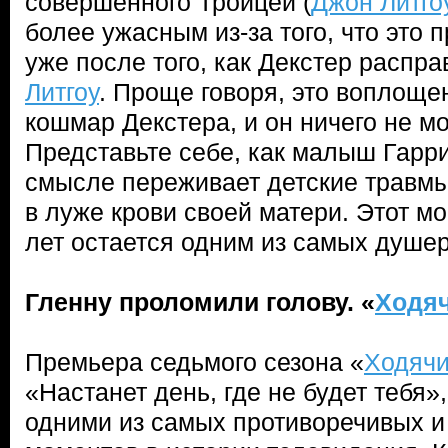
совершенного Троицей (
Джон Литго
более ужасным из-за того, что это 
уже после того, как Декстер распр
Литгоу
. Проще говоря, это воплоще
кошмар Декстера, и он ничего не мо
Представьте себе, как малыш Гарр
смысле переживает детские травмы 
в луже крови своей матери. Этот мо
лет остается одним из самых душе
Гленну проломили голову. «
Ходя
Премьера седьмого сезона «
Ходячи
«Настанет день, где не будет тебя»
одними из самых противоречивых и