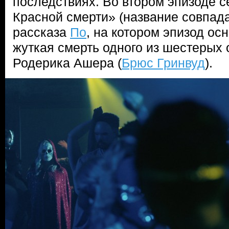
последствиях. Во втором эпизоде 
Красной смерти» (название совпад
рассказа
По
, на котором эпизод ос
жуткая смерть одного из шестерых
Родерика Ашера (
Брюс Гринвуд
).