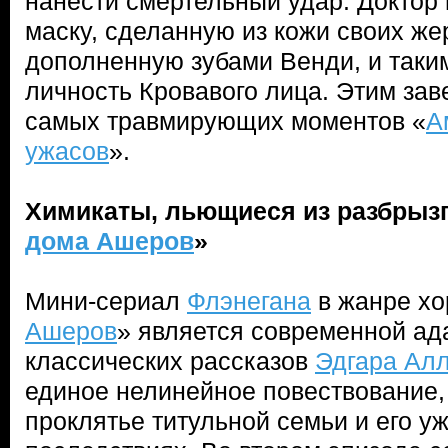
нанести смертельный удар. Доктор
маску, сделанную из кожи своих же
дополненную зубами Венди, и таки
личность Кровавого лица. Этим зав
самых травмирующих моментов «
А
ужасов
».
Химикаты, льющиеся из разбрызг
дома Ашеров
»
Мини-сериал
Флэнегана
в жанре хо
Ашеров
» является современной ад
классических рассказов
Эдгара Ал
единое нелинейное повествование
проклятье титульной семьи и его 