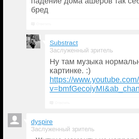
падение дома ашеров так се
бред
Ответить
Substract
Заслуженный зритель
Ну там музыка нормальн
картинке. :)
https://www.youtube.com
v=bmfGecoiyMI&ab_chan
Ответить
dyspire
Заслуженный зритель