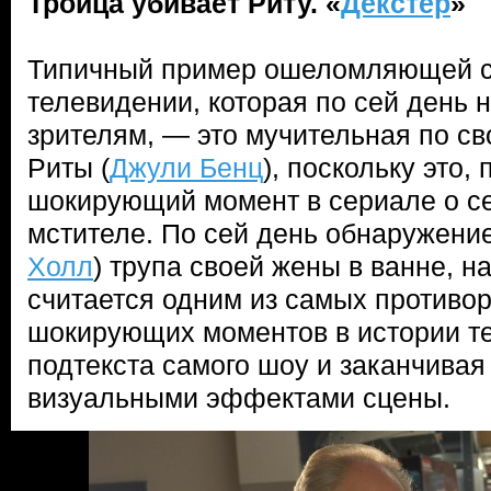
Троица убивает Риту. «
Декстер
»
Типичный пример ошеломляющей с
телевидении, которая по сей день н
зрителям, — это мучительная по св
Риты (
Джули Бенц
), поскольку это,
шокирующий момент в сериале о с
мстителе. По сей день обнаружение
Холл
) трупа своей жены в ванне, н
считается одним из самых противо
шокирующих моментов в истории те
подтекста самого шоу и заканчив
визуальными эффектами сцены.