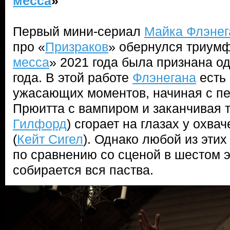
месса
»
Первый мини-сериал
Майка Флэнег
про «
Призраков
» обернулся триумф
месса
» 2021 года была признана о
года. В этой работе
Флэнегана
есть 
ужасающих моментов, начиная с пе
Прюитта с вампиром и заканчивая т
Гилфорд
) сгорает на глазах у охв
(
Кейт Сигел
). Однако любой из эти
по сравнению со сценой в шестом э
собирается вся паства.