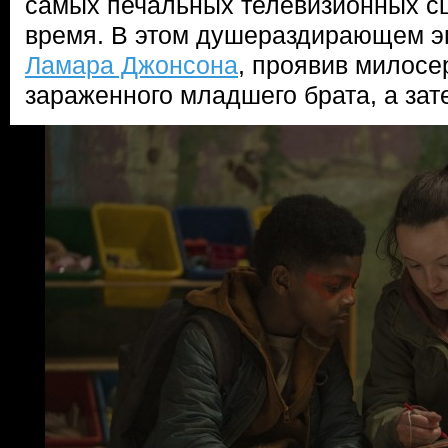
самых печальных телевизионных сц
время. В этом душераздирающем э
Ламара Джонсона
, проявив милосе
зараженного младшего брата, а зат