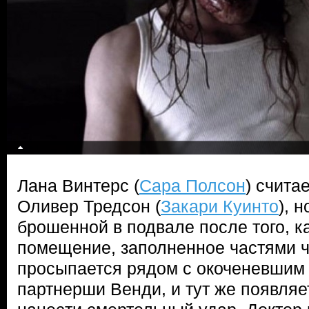
Лана Винтерс (
Сара Полсон
) счита
Оливер Тредсон (
Закари Куинто
), 
брошенной в подвале после того, к
помещение, заполненное частями ч
просыпается рядом с окоченевшим
партнерши Венди, и тут же появляе