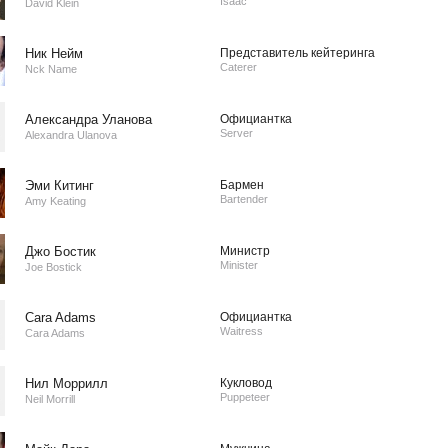
Isaac
David Klein
Ник Нейм
Представитель кейтеринга
Caterer
Nck Name
Александра Уланова
Официантка
Server
Alexandra Ulanova
Эми Китинг
Бармен
Bartender
Amy Keating
Джо Бостик
Министр
Minister
Joe Bostick
Cara Adams
Официантка
Waitress
Cara Adams
Нил Моррилл
Кукловод
Puppeteer
Neil Morrill