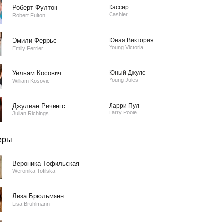
Роберт Фултон
Кассир
Cashier
Robert Fulton
Эмили Феррье
Юная Виктория
Young Victoria
Emily Ferrier
Уильям Косович
Юный Джулс
Young Jules
William Kosovic
Джулиан Ричингс
Ларри Пул
Larry Poole
Julian Richings
еры
Вероника Тофильская
Weronika Tofilska
Лиза Брюльманн
Lisa Brühlmann