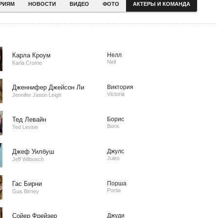
ЕРИЯМ
НОВОСТИ
ВИДЕО
ФОТО
АКТЕРЫ И КОМАНДА
Карла Кроум
Нелл
Nell
Karla Crome
Дженнифер Джейсон Ли
Виктория
Victoria
Jennifer Jason Leigh
Тед Левайн
Борис
Boris
Ted Levine
Джеф Уилбуш
Джулс
Jules
Jeff Wilbusch
Гас Бирни
Порша
Portia
Gus Birney
Сойер Фрейзер
Джуди