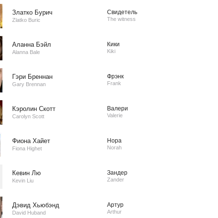
Златко Бурич
Свидетель
The witness
Zlatko Buric
Аланна Бэйл
Кики
Kiki
Alanna Bale
Гэри Бреннан
Фрэнк
Frank
Gary Brennan
Кэролин Скотт
Валери
Valerie
Carolyn Scott
Фиона Хайет
Нора
Norah
Fiona Highet
Кевин Лю
Зандер
Zander
Kevin Liu
Дэвид Хьюбэнд
Артур
Arthur
David Huband