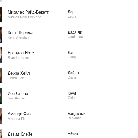
Микалах Райд-Бекетт
Лора
Laura
Mikalah Reid-Beckette
Кент Шеридан
Дядя Ли
Uncle Lee
Kent Sheridan
Брэндон Нокс
Даг
Doug
Brandon Knox
Дебра Хейл
Дайан
Diane
Debra Hale
Йен Стюарт
Коул
Cole
Iain Stewart
Аманда Фикс
Бэнджамин
Benjamin
Amanda Fix
Дэвид Клейн
Айзек