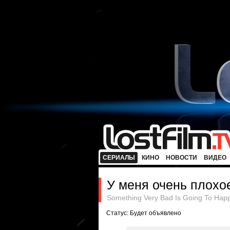
СЕРИАЛЫ
КИНО
НОВОСТИ
ВИДЕО
У меня очень плохо
Something Very Bad Is Going To Hap
Статус: Будет объявлено