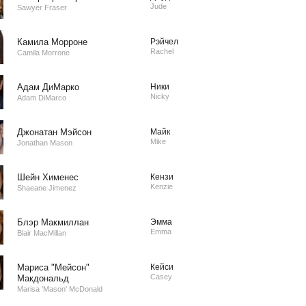
Jude
Sawyer Fraser
Камила Морроне
Рэйчел
Rachel
Camila Morrone
Адам ДиМарко
Ники
Nicky
Adam DiMarco
Джонатан Мэйсон
Майк
Mike
Jonathan Mason
Шейн Хименес
Кензи
Kenzie
Shaeane Jimenez
Блэр Макмиллан
Эмма
Emma
Blair MacMillan
Мариса "Мейсон"
Кейси
Casey
Макдональд
Marisa 'Mason' McDonald