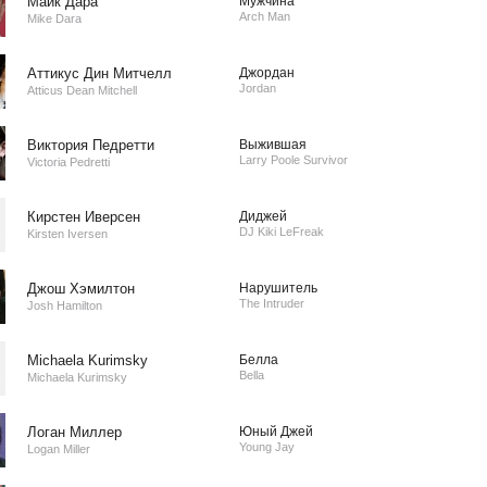
Майк Дара
Мужчина
Arch Man
Mike Dara
Аттикус Дин Митчелл
Джордан
Jordan
Atticus Dean Mitchell
Виктория Педретти
Выжившая
Larry Poole Survivor
Victoria Pedretti
Кирстен Иверсен
Диджей
DJ Kiki LeFreak
Kirsten Iversen
Джош Хэмилтон
Нарушитель
The Intruder
Josh Hamilton
Michaela Kurimsky
Белла
Bella
Michaela Kurimsky
Логан Миллер
Юный Джей
Young Jay
Logan Miller