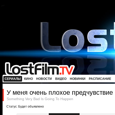
СЕРИАЛЫ
КИНО
НОВОСТИ
ВИДЕО
НОВИНКИ
РАСПИСАНИЕ
У меня очень плохое предчувствие
Something Very Bad Is Going To Happen
Статус: Будет объявлено