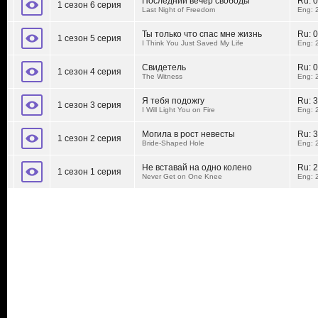
Последний вечер свободы
Ru:
0
1 сезон 6 серия
Last Night of Freedom
Eng: 
Ты только что спас мне жизнь
Ru:
0
1 сезон 5 серия
I Think You Just Saved My Life
Eng: 
Свидетель
Ru:
0
1 сезон 4 серия
The Witness
Eng: 
Я тебя подожгу
Ru:
3
1 сезон 3 серия
I Will Light You on Fire
Eng: 
Могила в рост невесты
Ru:
3
1 сезон 2 серия
Bride-Shaped Hole
Eng: 
Не вставай на одно колено
Ru:
2
1 сезон 1 серия
Never Get on One Knee
Eng: 