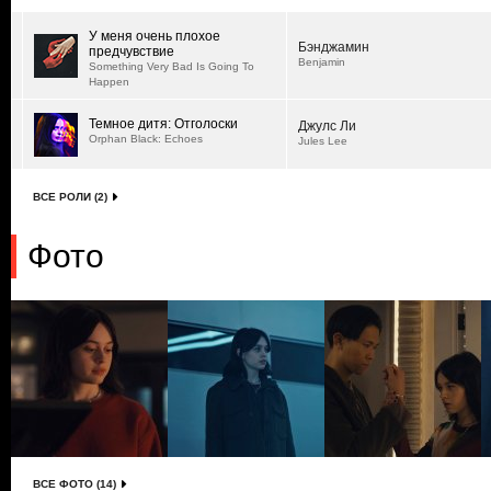
У меня очень плохое
Бэнджамин
предчувствие
Benjamin
Something Very Bad Is Going To
Happen
Темное дитя: Отголоски
Джулс Ли
Orphan Black: Echoes
Jules Lee
ВСЕ РОЛИ (2)
Фото
ВСЕ ФОТО (14)