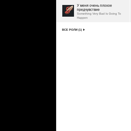
У меня очень плохое
предчувствие
Something Very Bad Is Going To
Happen
ВСЕ РОЛИ (1)