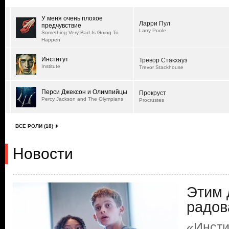
У меня очень плохое
Ларри Пул
предчувствие
Larry Poole
Something Very Bad Is Going To
Happen
Институт
Тревор Стакхауз
Institute
Trevor Stackhouse
Перси Джексон и Олимпийцы
Прокруст
Percy Jackson and The Olympians
Procrustes
ВСЕ РОЛИ (18)
Новости
Этим 
радов
«Инсти