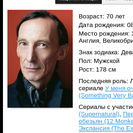
Возраст: 70 лет
Дата рождения: 08
Место рождения: 
Англия, Великобр
Знак зодиака: Дев
Пол: Мужской
Рост: 178 см
Последняя роль: Л
сериале
У меня о
(Something Very B
Сериалы с участ
(Supernatural)
,
Пер
обезьян (12 Monk
Экспансия (The E