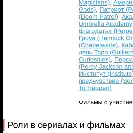
Magicians)
,
Америк
Gods)
,
Патриот (Pa
(Doom Patrol)
,
Ака
Umbrella Academy
благодать» (Perpe
Гроув (Hemlock Gr
(Chapelwaite)
,
Каб
дель Торо (Guiller
Curiosities)
,
Перси
(Percy Jackson an
Институт (Institute
предчувствие (Som
To Happen)
Фильмы с участи
Роли в сериалах и фильмах