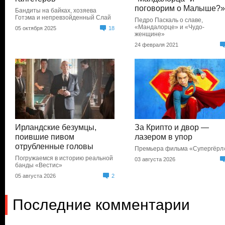
поговорим о Малыше?
Бандиты на байках, хозяева
Готэма и непревзойденный Слай
Педро Паскаль о славе,
«Мандалорце» и «Чудо-
05 октября 2025
18
женщине»
24 февраля 2021
Ирландские безумцы,
За Крипто и двор —
поившие пивом
лазером в упор
отрубленные головы
Премьера фильма «Супергёрл
Погружаемся в историю реальной
03 августа 2026
банды «Вестис»
05 августа 2026
2
Последние комментарии