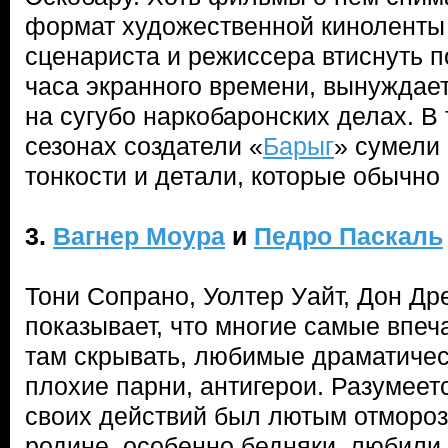
формат художественной киноленты
сценариста и режиссера втиснуть п
часа экранного времени, вынуждает
на сугубо наркобаронских делах. В
сезонах создатели «
Барыг
» сумели 
тонкости и детали, которые обычно
3.
Вагнер Моура
и
Педро Паскаль
Тони Сопрано, Уолтер Уайт, Дон Др
показывает, что многие самые впеч
там скрывать, любимые драматичес
плохие парни, антигерои. Разумеетс
своих действий был лютым отморозк
родине, особенно бедняки, любили