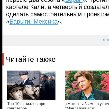
картеле Кали, а четвертый создате
сделать самостоятельным проектом
«
Барыги: Мексика
».
Поде
Читайте также
Топ-10 сериалов про
«Может, забьем на успе
гангстеров
''Мандалорца'' и