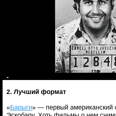
2. Лучший формат
«
Барыги
» — первый американский 
Эскобару. Хоть фильмы о нем сним