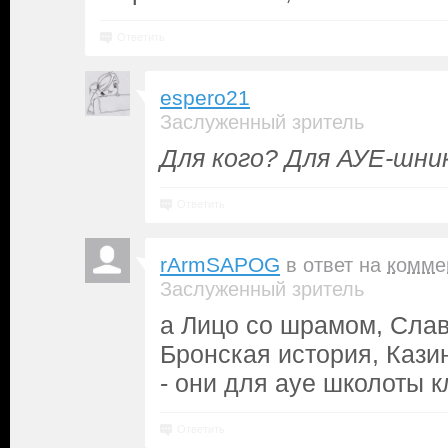
Ответить
espero21
Заслуженный зритель
Для кого? Для АУЕ-шни
Ответить
rArmSAPOG
в ответ на
комме
Заслуженный зритель
а Лицо со шрамом, Сла
Бронская история, Казин
- они для ауе школоты 
Ответить