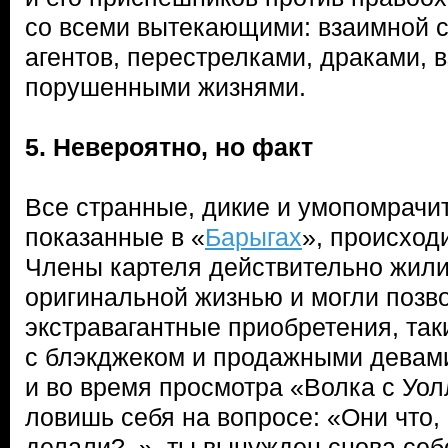
со всеми вытекающими: взаимной с
агентов, перестрелками, драками, 
порушенными жизнями.
5. Невероятно, но факт
Все странные, дикие и умопомрачи
показанные в «
Барыгах
», происход
Члены картеля действительно жил
оригинальной жизнью и могли позв
экстравагантные приобретения, так
с блэкджеком и продажными девами
и во время просмотра «Волка с Уолл
ловишь себя на вопросе: «Они что, 
делали?..», ты вынужден снова себ