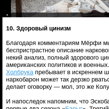
10. Здоровый цинизм
Благодаря комментариям Мёрфи мы
беспристрастное описание нарковой
некий анализ, полный здорового ц
американских политиков и военных
Холбрука
пребывает в искреннем шо
наркобарон может так дерзко рватьс
делает оговорку — мол, это же Колу
И напоследок напомним, что Эскоб
первые два сезона «
Барыг
». Трети