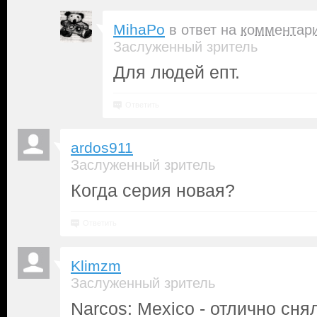
MihaPo
в ответ на
комментар
Заслуженный зритель
Для людей епт.
Ответить
ardos911
Заслуженный зритель
Когда серия новая?
Ответить
Klimzm
Заслуженный зритель
Narcos: Mexico - отлично сня