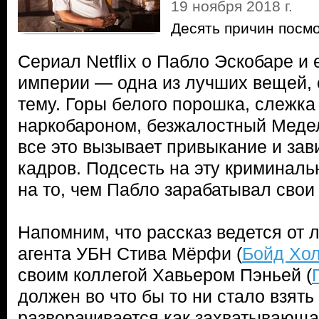
19 ноября 2018 г.
Десять причин посм
Сериал Netflix о Пабло Эскобаре и 
империи — одна из лучших вещей, 
тему. Горы белого порошка, слежк
наркобароном, безжалостный Меде
все это вызывает привыкание и зав
кадров. Подсесть на эту криминаль
на то, чем Пабло зарабатывал сво
Напомним, что рассказ ведется от 
агента УБН Стива Мёрфи (
Бойд Хо
своим коллегой Хавьером Пэньей (
должен во что бы то ни стало взять
разворачивается как захватывающая