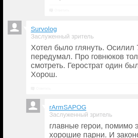
Ответить
Survolog
Заслуженный зритель
Хотел было глянуть. Осилил 
передумал. Про говнюков то
смотреть. Герострат один был
Хорош.
Ответить
rArmSAPOG
Заслуженный зритель
главные герои, помимо э
хорошие парни. И закон