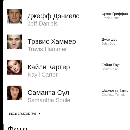
Фрэнк Гриффин
Джефф Дэниелс
Frank Griffin
Jeff Daniels
Джон Доу
Трэвис Хаммер
John Doe
Travis Hammer
Сэйди Роуз
Кайли Картер
Sadie Rose
Kayli Carter
Шарлотта Тэмпл
Саманта Сул
Charlotte Temple
Samantha Soule
ВЕСЬ СПИСОК (70)
Фото