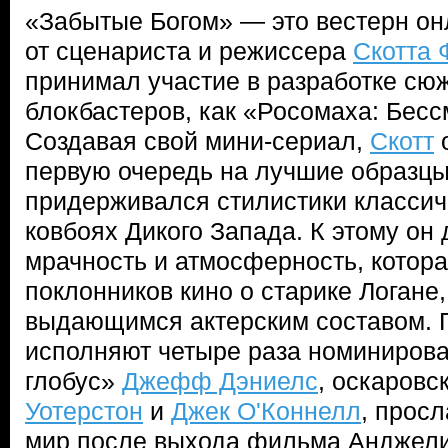
«Забытые Богом» — это вестерн онл
от сценариста и режиссера
Скотта 
принимал участие в разработке сю
блокбастеров, как «Росомаха: Бесс
Создавая свой мини-сериал,
Скотт
о
первую очередь на лучшие образцы 
придерживался стилистики классич
ковбоях Дикого Запада. К этому о
мрачность и атмосферность, котора
поклонников кино о старике Логане,
выдающимся актерским составом. 
исполняют четыре раза номиниров
глобус»
Джефф Дэниелс
, оскаровс
Уотерстон
и
Джек О'Коннелл
, прос
мир после выхода фильма Анджел