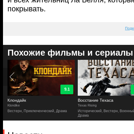
покрывать.
Поде
Похожие фильмы и сериалы
9.1
Клондайк
Восстание Техаса
Klondike
Texas Rising
Вестерн, Приключенческий, Драма
Исторический, Вестерн, Военны
Драма