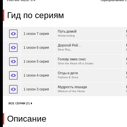
Рейтинг IMDb: 8.4
Официальный с
Гид по сериям
Путь домой
1 сезон 7 серия
Homecoming
Дорогой Рой…
1 сезон 6 серия
Dear Roy...
Голову змее снес
1 сезон 5 серия
Shot the Head off a Snake
Отцы и дети
1 сезон 4 серия
Fathers & Sons
Мудрость лошади
1 сезон 3 серия
Wisdom of the Horse
ВСЕ СЕРИИ (7)
Описание