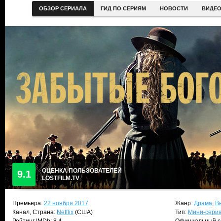
ОБЗОР СЕРИАЛА
ГИД ПО СЕРИЯМ
НОВОСТИ
ВИДЕ
ОЦЕНКА ПОЛЬЗОВАТЕЛЕЙ
9.1
LOSTFILM.TV
Премьера:
22 ноября 2017
Жанр:
Драма
,
В
Канал, Страна:
Netflix
(США)
Тип:
Мини-сери