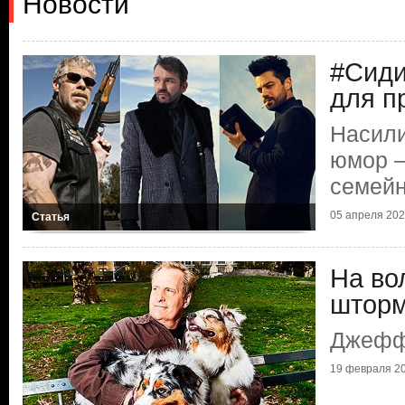
Новости
#Сид
для п
Насили
юмор —
семейн
05 апреля 2020
Статья
На во
штор
Джефф
19 февраля 20