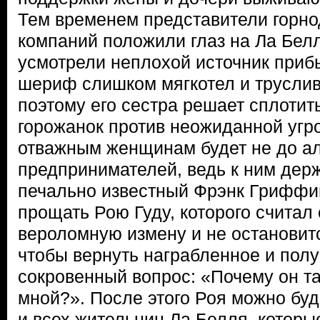
Тем временем представители гор
компаний положили глаз на Ла Белл
усмотрели неплохой источник приб
шериф слишком мягкотел и труслив,
поэтому его сестра решает сплотит
горожанок против неожиданной угро
отважным женщинам будет не до а
предпринимателей, ведь к ним держ
печально известный Фрэнк Гриффи
прощать Рою Гуду, которого считал
вероломную измену и не остановитс
чтобы вернуть награбленное и полу
сокровенный вопрос: «Почему он та
мной?». После этого Роя можно буде
и всех жительниц Ла Белля, которы