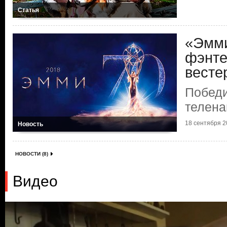
Статья
«Эмми
фэнте
весте
Победи
телена
18 сентября 20
Новость
НОВОСТИ (8)
Видео