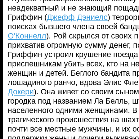
неадекватный и не знающий пощад
Гриффин (
Джефф Дэниелс
) террор
поисках бывшего члена своей банды
О'Коннелл
). Рой скрылся от своих 
прихватив огромную сумму денег, по
Гриффин устроил крушение поезда 
приспешникам убить всех, кто на н
женщин и детей. Беглого бандита 
лошадиного ранчо, вдова Элис Флет
Докери
). Она живет со своим сыном
городка под названием Ла Белль, ш
населенного одними женщинами. В 
трагического происшествия на шахт
почти все местные мужчины, и их о
поддержки жены и дочери выживают 