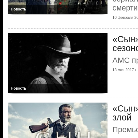
смерти
Новость
10 февраля 20
«Сын»
сезон
AMC п
13 мая 2017 г.
Новость
«Сын»
злой
Премь