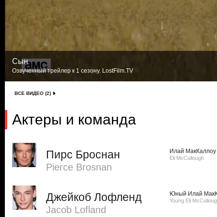
Сын
Озвученный трейлер к 1 сезону. LostFilm.TV
ВСЕ ВИДЕО (2)
Актеры и команда
Илай МакКаллоу
Пирс Броснан
Eli McCullough
Pierce Brosnan
Юный Илай Мак
Джейкоб Лофленд
Young Eli McCullou
Jacob Lofland