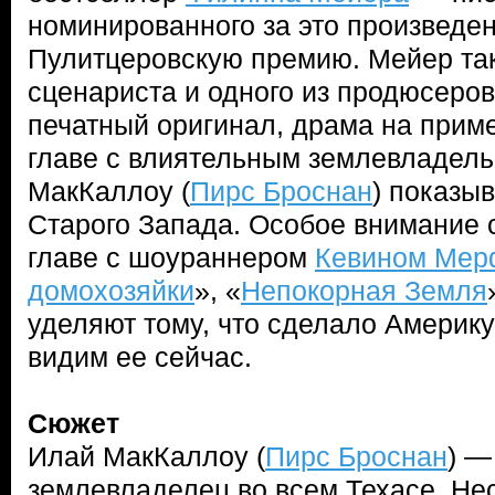
номинированного за это произведе
Пулитцеровскую премию. Мейер та
сценариста и одного из продюсеров
печатный оригинал, драма на прим
главе с влиятельным землевладел
МакКаллоу (
Пирс Броснан
) показы
Старого Запада. Особое внимание 
главе с шоураннером
Кевином Мер
домохозяйки
», «
Непокорная Земля
уделяют тому, что сделало Америку
видим ее сейчас.
Сюжет
Илай МакКаллоу (
Пирс Броснан
) —
землевладелец во всем Техасе. Не