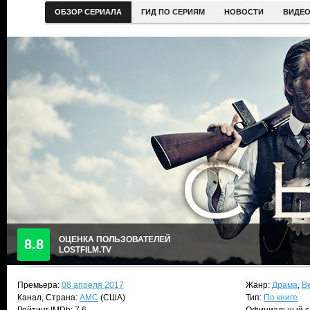
ОБЗОР СЕРИАЛА
ГИД ПО СЕРИЯМ
НОВОСТИ
ВИДЕ
ОЦЕНКА ПОЛЬЗОВАТЕЛЕЙ
8.8
LOSTFILM.TV
Премьера:
08 апреля 2017
Жанр:
Драма
,
В
Канал, Страна:
AMC
(США)
Тип:
По книге