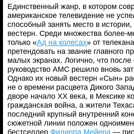
Единственный жанр, в котором сов
американское телевидение не успел
способный занять место в истории,
вестерн. Среди множества более-
только «
Ад на колесах
» от телека
претендовать на звание главного п
малых экранах. Логично, что после 
руководство AMC решило вновь зат
Однако их новый вестерн «Сын» ра
не о времени расцвета Дикого Запад
дворе начало XX века, в Мексике к
гражданская война, а жители Техас
последний крупный внутренний кон
сюжетной линии положен одноимен
бестселлер
Филиппа Мейера
— пис