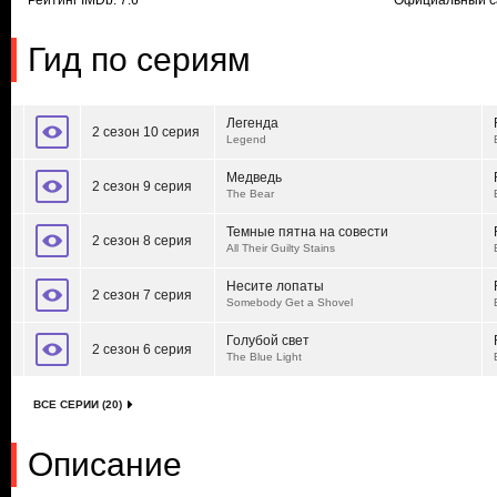
Рейтинг IMDb: 7.6
Официальный с
Гид по сериям
Легенда
2 сезон 10 серия
Legend
Медведь
2 сезон 9 серия
The Bear
Темные пятна на совести
2 сезон 8 серия
All Their Guilty Stains
Несите лопаты
2 сезон 7 серия
Somebody Get a Shovel
Голубой свет
2 сезон 6 серия
The Blue Light
ВСЕ СЕРИИ (20)
Описание