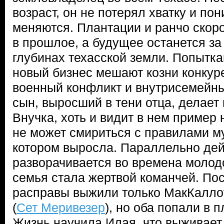
возраст, он не потерял хватку и по
меняются. Плантации и ранчо скоро
в прошлое, а будущее останется за
глубинах техасской земли. Попытк
новый бизнес мешают козни конкур
военный конфликт и внутрисемейн
сын, выросший в тени отца, делает
Внучка, хоть и видит в нем пример
не может смириться с правилами му
котором выросла. Параллельно де
разворачивается во времена молодо
семья стала жертвой команчей. Пос
расправы выжили только МакКаллоу
(
Сет Меривезер
), но оба попали в 
Жизнь научила Илая, что выживает