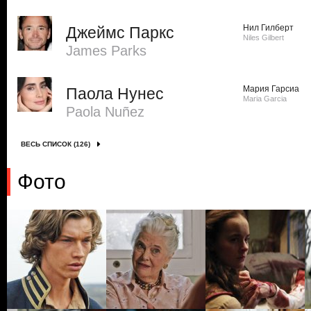
Нил Гилберт
Джеймс Паркс
Niles Gilbert
James Parks
Мария Гарсиа
Паола Нунес
Maria Garcia
Paola Nuñez
ВЕСЬ СПИСОК (126)
Фото