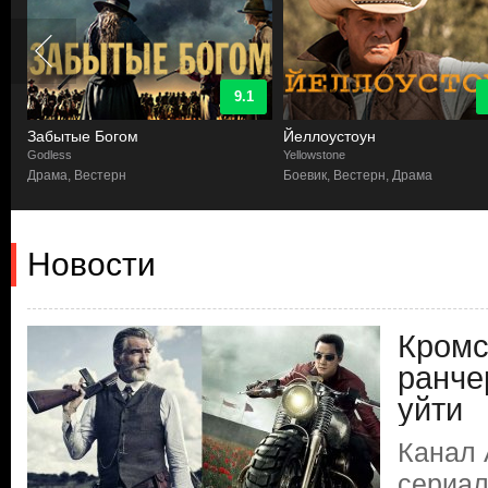
9.1
Забытые Богом
Йеллоустоун
Godless
Yellowstone
Драма, Вестерн
Боевик, Вестерн, Драма
Новости
Кромс
ранче
уйти
Канал 
сериал