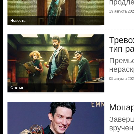
продле
19 августа 2025
Новость
Трево
тип р
Премье
нераск
05 августа 2025
Статья
Монар
Завер
вруче