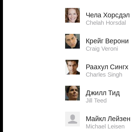
Чела Хорсдэл
Chelah Horsdal
Крейг Верони
Craig Veroni
Раахул Сингх
Charles Singh
Джилл Тид
Jill Teed
Майкл Лейзен
Michael Leisen