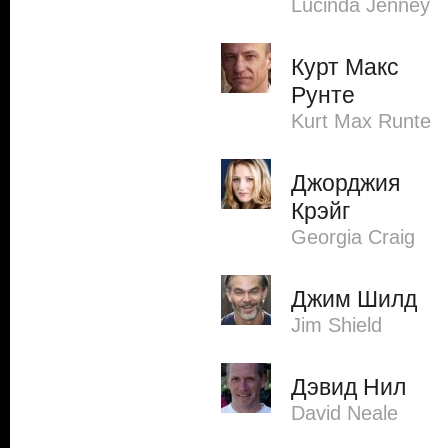
Lucinda Jenney
Курт Макс
Рунте
Kurt Max Runte
Джорджия
Крэйг
Georgia Craig
Джим Шилд
Jim Shield
Дэвид Нил
David Neale