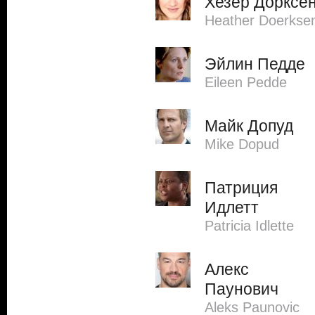
Хезер Дорксе
Heather Doerkse
Эйлин Педде
Eileen Pedde
Майк Допуд
Mike Dopud
Патриция
Идлетт
Patricia Idlette
Алекс
Паунович
Aleks Paunovic