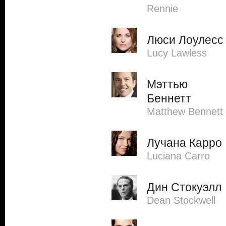
Rennie
Люси Лоулесс
Lucy Lawless
Мэттью
Беннетт
Matthew Bennett
Лучана Карро
Luciana Carro
Дин Стокуэлл
Dean Stockwell