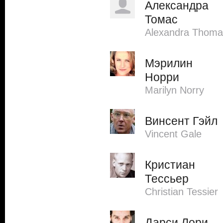
Александра
Томас
Alexandra Thoma
Мэрилин
Норри
Marilyn Norry
Винсент Гэйл
Vincent Gale
Кристиан
Тессьер
Christian Tessier
Дарси Лори