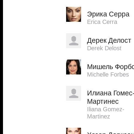
Эрика Серра
Erica Cerra
Дерек Делост
Derek Delost
Мишель Форб
Michelle Forbes
Илиана Гомес
Мартинес
Iliana Gomez-
Martinez