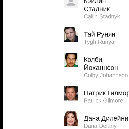
Кэйлин
Стадник
Cailin Stadnyk
Тай Рунян
Tygh Runyan
Колби
Йоханнсон
Colby Johannson
Патрик Гилмо
Patrick Gilmore
Дана Дилейни
Dana Delany