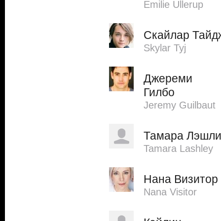
Emilie Ullerup
Скайлар Тайд
Skylar Tyj
Джереми
Гилбо
Jeremy Guilbaut
Тамара Лэшл
Tamara Lashley
Нана Визитор
Nana Visitor