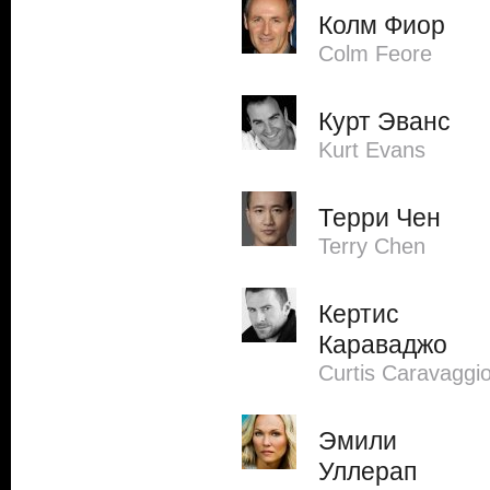
Колм Фиор
Colm Feore
Курт Эванс
Kurt Evans
Терри Чен
Terry Chen
Кертис
Караваджо
Curtis Caravaggi
Эмили
Уллерап