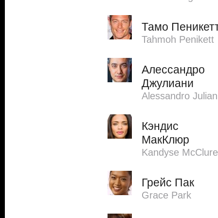
Тамо Пеникет
Tahmoh Penikett
Алессандро
Джулиани
Alessandro Julian
Кэндис
МакКлюр
Kandyse McClure
Грейс Пак
Grace Park