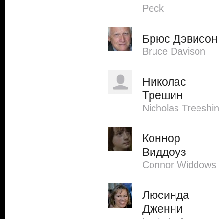
Peck
Брюс Дэвисон
Bruce Davison
Николас
Трешин
Nicholas Treeshin
Коннор
Виддоуз
Connor Widdows
Люсинда
Дженни