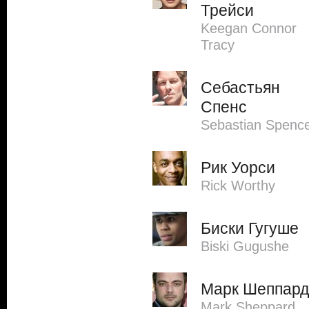
Трейси
Keegan Connor
Tracy
Себастьян
Спенс
Sebastian Spenc
Рик Уорси
Rick Worthy
Биски Гугуше
Biski Gugushe
Марк Шеппард
Mark Sheppard