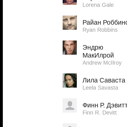
Lorena Gale
Райан Роббин
Ryan Robbins
Эндрю
МакИлрой
Andrew McIlroy
Лила Саваста
Leela Savasta
Финн Р. Дэвит
Finn R. Devitt