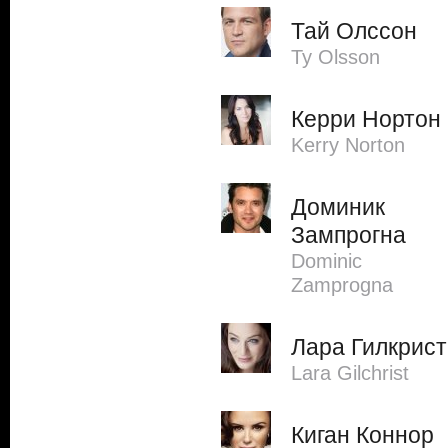
Тай Олссон
Ty Olsson
Керри Нортон
Kerry Norton
Доминик
Зампрогна
Dominic
Zamprogna
Лара Гилкрист
Lara Gilchrist
Киган Коннор