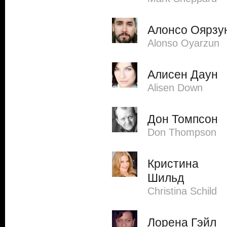
Алонсо Оярзу
Alonso Oyarzun
Алисен Даун
Alisen Down
Дон Томпсон
Don Thompson
Кристина
Шильд
Christina Schild
Лорена Гэйл