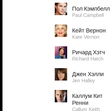
Пол Кэмпбелл
Paul Campbell
Кейт Вернон
Kate Vernon
Ричард Хэтч
Richard Hatch
Джен Хэлли
Jen Halley
Каллум Кит
Ренни
Callum Keith