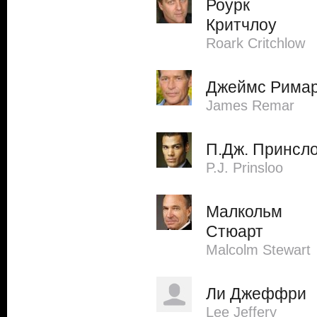
Роурк
Критчлоу
Roark Critchlow
Джеймс Рима
James Remar
П.Дж. Принсл
P.J. Prinsloo
Малкольм
Стюарт
Malcolm Stewart
Ли Джеффри
Lee Jeffery