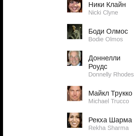
Ники Клайн
Nicki Clyne
Боди Олмос
Bodie Olmos
Доннелли
Роудс
Donnelly Rhodes
Майкл Трукко
Michael Trucco
Рекха Шарма
Rekha Sharma