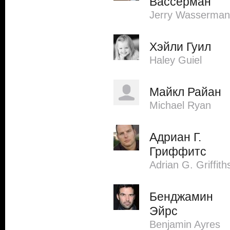
Вассерман
Jerry Wasserman
Хэйли Гуил
Haley Guiel
Майкл Райан
Michael Ryan
Адриан Г.
Гриффитс
Adrian G. Griffith
Бенджамин
Эйрс
Benjamin Ayres