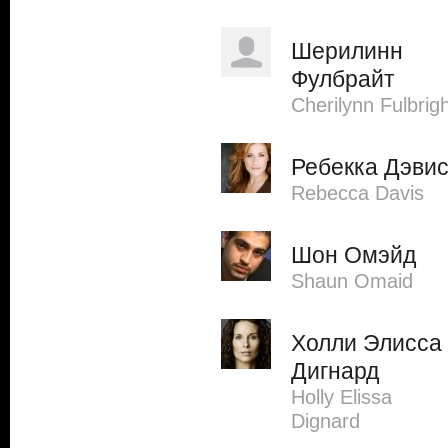
Шерилинн
Фулбрайт
Cherilynn Fulbrig
Ребекка Дэви
Rebecca Davis
Шон Омэйд
Shaun Omaid
Холли Элисса
Дигнард
Holly Elissa
Dignard