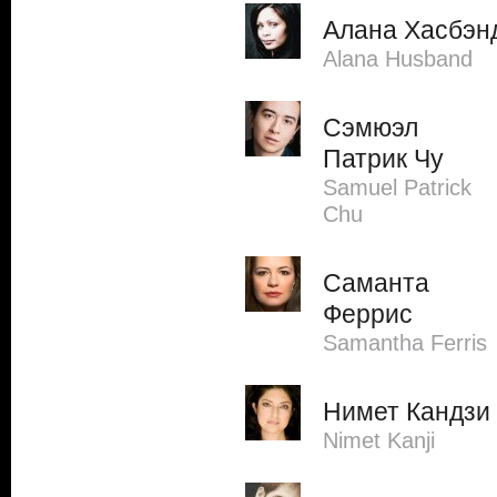
Алана Хасбэн
Alana Husband
Сэмюэл
Патрик Чу
Samuel Patrick
Chu
Саманта
Феррис
Samantha Ferris
Нимет Кандзи
Nimet Kanji