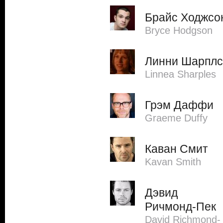
Брайс Ходжсо
Bryce Hodgson
Линни Шарплс
Linnea Sharples
Грэм Даффи
Graeme Duffy
Каван Смит
Kavan Smith
Дэвид
Ричмонд-Пек
David Richmond-