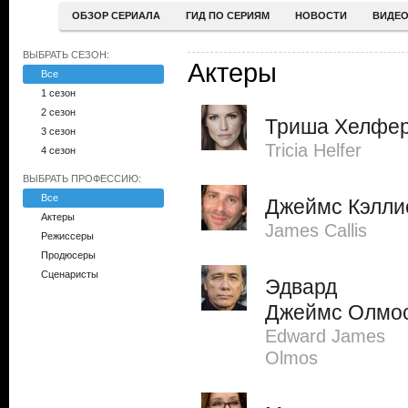
ОБЗОР СЕРИАЛА
ГИД ПО СЕРИЯМ
НОВОСТИ
ВИДЕ
ВЫБРАТЬ СЕЗОН:
Актеры
Все
1 сезон
2 сезон
Триша Хелфе
3 сезон
Tricia Helfer
4 сезон
ВЫБРАТЬ ПРОФЕССИЮ:
Все
Джеймс Кэлли
Актеры
James Callis
Режиссеры
Продюсеры
Сценаристы
Эдвард
Джеймс Олмо
Edward James
Olmos