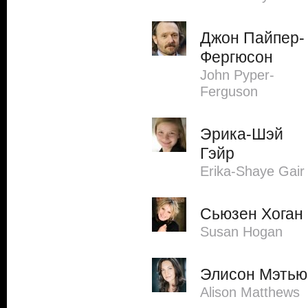
Джон Пайпер-
Фергюсон
John Pyper-
Ferguson
Эрика-Шэй
Гэйр
Erika-Shaye Gair
Сьюзен Хоган
Susan Hogan
Элисон Мэтью
Alison Matthews