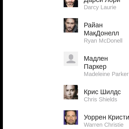
Darcy Laurie
Райан
МакДонелл
Ryan McDonell
Мадлен
Паркер
Madeleine Parker
Крис Шилдс
Chris Shields
Уоррен Крист
Warren Christie