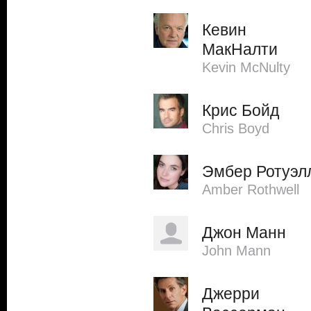
Кевин
МакНалти
Kevin McNulty
Крис Бойд
Chris Boyd
Эмбер Ротуэл
Amber Rothwell
Джон Манн
John Mann
Джерри