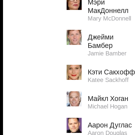
Мэри
МакДоннелл
Mary McDonnell
Джейми
Бамбер
Jamie Bamber
Кэти Сакхофф
Katee Sackhoff
Майкл Хоган
Michael Hogan
Аарон Дуглас
Aaron Douglas