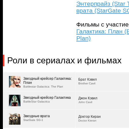
Энтерпрайз (Star T
врата (StarGate S
Фильмы с участи
Галактика: План (B
Plan)
Роли в сериалах и фильмах
Звездный крейсер Галактика:
Брат Кэвил
План
Brother Cavil
Battlestar Galactica: The Plan
Звездный крейсер Галактика
Джон Кэвил
BattleStar Galactica
John Cavil
Звездные врата
Доктор Киран
StarGate SG-1
Doctor Kieran