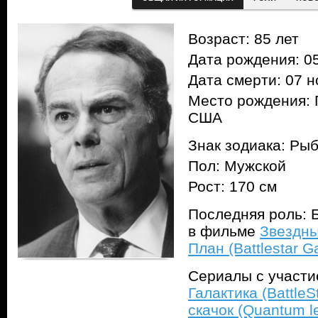
Возраст: 85 лет
Дата рождения: 05
Дата смерти: 07 н
Место рождения: 
США
Знак зодиака: Ры
Пол: Мужской
Рост: 170 см
Последняя роль: Б
в фильме
Звездны
План (Battlestar Ga
Сериалы с участ
Галактика (BattleSt
скачок (Quantum l